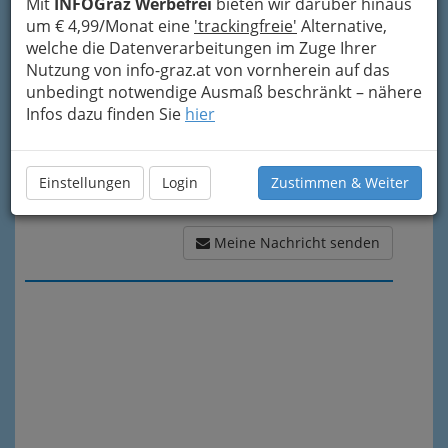
Mit
INFOGraz Werbefrei
bieten wir darüber hinaus
Meine Nachricht
um € 4,99/Monat eine
'trackingfreie'
Alternative,
welche die Datenverarbeitungen im Zuge Ihrer
Nutzung von info-graz.at von vornherein auf das
unbedingt notwendige Ausmaß beschränkt – nähere
Infos dazu finden Sie
hier
Einstellungen
Login
Zustimmen & Weiter
Meine Nachricht senden