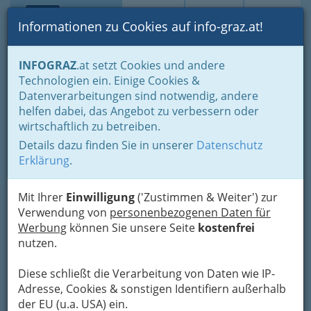
Toggle navi
Suche
Login
Menü
Informationen zu Cookies auf info-graz.at!
Home
Branchen
Jobs & Karriere Steiermark
INFOGRAZ
.at setzt Cookies und andere
Aus- u. Weiterbildung
Allgemeinbildende Höhere Schulen
Technologien ein. Einige Cookies &
Bischöfliches Gymnasium
Datenverarbeitungen sind notwendig, andere
Nav
helfen dabei, das Angebot zu verbessern oder
Lange Gasse 2, 8010 Graz
wirtschaftlich zu betreiben.
+43 316 682 601
Details dazu finden Sie in unserer
Datenschutz
+43 316 682 601 - 270
Erklärung
.
Mit Ihrer
Einwilligung
('Zustimmen & Weiter') zur
Verwendung von
personenbezogenen Daten für
Direktion: Dr. Justinus Greifeneder
Werbung
können Sie unsere Seite
kostenfrei
nutzen.
Karte
Diese schließt die Verarbeitung von Daten wie IP-
Adresse, Cookies & sonstigen Identifiern außerhalb
Karte anzeigen
der EU (u.a. USA) ein.