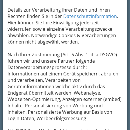
Kontaktaufnahme
Details zur Verarbeitung Ihrer Daten und Ihren
Rechten finden Sie in der
Datenschutzinformation
.
Um die Info-Graz Firmen
vor Spam-Mails zu
Hier können Sie Ihre Einwilligung jederzeit
bewahren
, verwenden wir an dieser Stelle zur
widerrufen sowie einzelne Verarbeitungszwecke
Übermittlung Ihrer Nachricht ein sicheres
abwählen. Notwendige Cookies & Verarbeitungen
Formular. Ihre Nachricht wird nach dem
können nicht abgewählt werden.
Absenden umgehend per Mail an das
Unternehmen Bischöfliches Gymnasium
Nach Ihrer Zustimmung (Art. 6 Abs. 1 lit. a DSGVO)
weitergeleitet.
führen wir und unsere Partner folgende
Mein Name
Datenverarbeitungsprozesse durch:
Informationen auf einem Gerät speichern, abrufen
und verarbeiten, Verarbeiten von
Geräteinformationen welche aktiv durch das
Meine Email Adresse
Endgerät übermittelt werden, Webanalyse,
Webseiten-Optimierung, Anzeigen externer (embed)
Inhalte, Personalisierung von Werbung und
Mein Betreff
Inhalten, Personalisierte Werbung auf Basis von
Login-Daten, Werbeerfolgsmessung