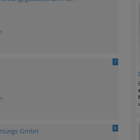
n
7
n
8
wertungs GmbH