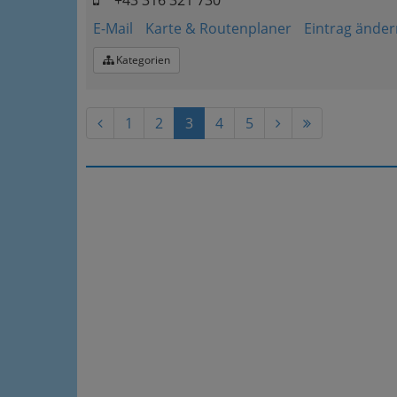
+43 316 321 730
E-Mail
Karte & Routenplaner
Eintrag änder
Kategorien
1
2
3
4
5