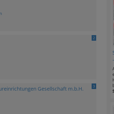
n
2
3
tureinrichtungen Gesellschaft m.b.H.