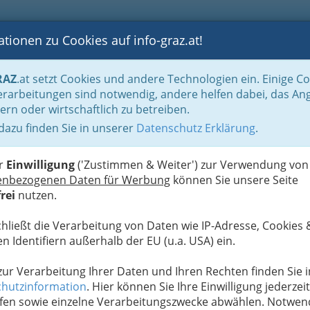
tionen zu Cookies auf info-graz.at!
B
F
G
B
GEN
LOGS
OTOS
ASTRONOMIE
RANCHEN
RAZ
.at setzt Cookies und andere Technologien ein. Einige C
ation und Consulting
Immobilien- & VermögenstreuhänderInen
Bauträger
rarbeitungen sind notwendig, andere helfen dabei, das An
ern oder wirtschaftlich zu betreiben.
 dazu finden Sie in unserer
Datenschutz Erklärung
.
N
er
Einwilligung
('Zustimmen & Weiter') zur Verwendung von
enbezogenen Daten für Werbung
können Sie unsere Seite
rei
nutzen.
hnet eine von einem
chließt die Verarbeitung von Daten wie IP-Adresse, Cookies 
zige Bauvereinigung,
n Identifiern außerhalb der EU (u.a. USA) ein.
chtete Miet- oder
 öffentliche Hand (in
 zur Verarbeitung Ihrer Daten und Ihren Rechten finden Sie i
hutzinformation
. Hier können Sie Ihre Einwilligung jederzeit
Wohnbaugenossenschaft nahelegt, dass es sich um
fen sowie einzelne Verarbeitungszwecke abwählen. Notwen