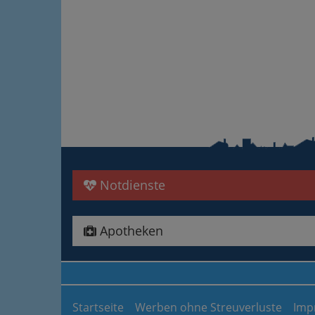
Notdienste
Apotheken
Startseite
Werben ohne Streuverluste
Imp