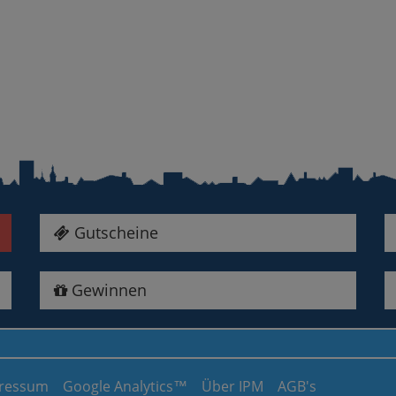
Gutscheine
Gewinnen
ressum
Google Analytics™
Über IPM
AGB's