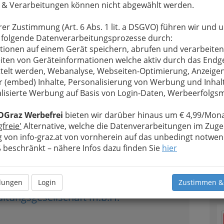
 handle, wird im allgemeinen Sprachgebrauch der
 & Verarbeitungen können nicht abgewählt werden.
bau-Gesellschaften mit beschränkter Haftung
au- Aktiengesellschaften (AG) verwendet. (vgl. § 1
rer Zustimmung (Art. 6 Abs. 1 lit. a DSGVO) führen wir und 
 WGG).
 folgende Datenverarbeitungsprozesse durch:
tionen auf einem Gerät speichern, abrufen und verarbeiten
de zwischen "echten" gemeinnützigen
iten von Geräteinformationen welche aktiv durch das Endg
 gemeinnützigen
telt werden, Webanalyse, Webseiten-Optimierung, Anzeige
rmen
bestehen in der
T
r (embed) Inhalte, Personalisierung von Werbung und Inhal
egel muss man in solchen
lisierte Werbung auf Basis von Login-Daten, Werbeerfolg
rechtigter einer
I
riff des Mieters) werden
V
OGraz Werbefrei
bieten wir darüber hinaus um € 4,99/Mona
t werden und einen
gfreie'
Alternative, welche die Datenverarbeitungen im Zuge
en sich auch spezielle Rechte und Pflichten als
 von info-graz.at von vornherein auf das unbedingt notwen
beschränkt – nähere Infos dazu finden Sie
hier
Alle Bezirke
llungen
Login
Zustimmen &
N
1
ltungsgesellschaft m.b.H.