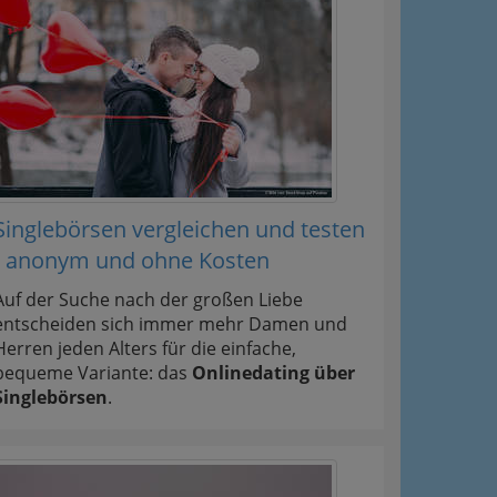
Singlebörsen vergleichen und testen
- anonym und ohne Kosten
Auf der Suche nach der großen Liebe
entscheiden sich immer mehr Damen und
Herren jeden Alters für die einfache,
bequeme Variante: das
Onlinedating über
Singlebörsen
.