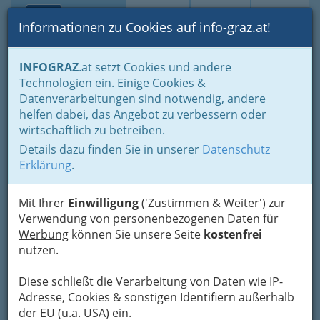
Toggle navi
Suche
Login
Menü
Informationen zu Cookies auf info-graz.at!
Home
Branchen
Gewerbe, Handwerk, Banken
INFOGRAZ
.at setzt Cookies und andere
Gewerbe & Handwerk, Gliederung der WKO
Bauhilfsgewerbe
Technologien ein. Einige Cookies &
Betonwarenerzeuger und Betonwarenerzeugerinnen
Datenverarbeitungen sind notwendig, andere
GEOLITH Consult Hermann
Nav
helfen dabei, das Angebot zu verbessern oder
wirtschaftlich zu betreiben.
& Loizenbauer OEG
Details dazu finden Sie in unserer
Datenschutz
Walter-Goldschmidt-Gasse 35, 8042 Graz
Erklärung
.
+43 316 890 327
Mit Ihrer
Einwilligung
('Zustimmen & Weiter') zur
Verwendung von
personenbezogenen Daten für
Werbung
können Sie unsere Seite
kostenfrei
nutzen.
Karte
Diese schließt die Verarbeitung von Daten wie IP-
Karte anzeigen
Adresse, Cookies & sonstigen Identifiern außerhalb
der EU (u.a. USA) ein.
Kontaktaufnahme