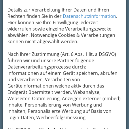
Um die Info-Graz Firmen
Details zur Verarbeitung Ihrer Daten und Ihren
vor Spam-Mails zu
bewahren
Rechten finden Sie in der
, verwenden wir an dieser Stelle zur
Datenschutzinformation
.
Übermittlung Ihrer Nachricht ein sicheres
Hier können Sie Ihre Einwilligung jederzeit
Formular. Ihre Nachricht wird nach dem
widerrufen sowie einzelne Verarbeitungszwecke
Absenden umgehend per Mail an das
abwählen. Notwendige Cookies & Verarbeitungen
Unternehmen weitergeleitet.
können nicht abgewählt werden.
Mein Name
Nach Ihrer Zustimmung (Art. 6 Abs. 1 lit. a DSGVO)
führen wir und unsere Partner folgende
Datenverarbeitungsprozesse durch:
Meine Email Adresse
Informationen auf einem Gerät speichern, abrufen
und verarbeiten, Verarbeiten von
Geräteinformationen welche aktiv durch das
Endgerät übermittelt werden, Webanalyse,
Mein Betreff
Webseiten-Optimierung, Anzeigen externer (embed)
Inhalte, Personalisierung von Werbung und
Inhalten, Personalisierte Werbung auf Basis von
Meine Nachricht
Login-Daten, Werbeerfolgsmessung