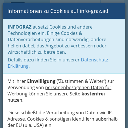
Toggle navi
Suche
Login
Menü
Informationen zu Cookies auf info-graz.at!
Home
Branchen
Wohnen & Einrichten
INFOGRAZ
.at setzt Cookies und andere
Dienstleistungen im Außenbereich
Brunnenmeister
Technologien ein. Einige Cookies &
Ing. Johann Zötsch
Datenverarbeitungen sind notwendig, andere
Nav
helfen dabei, das Angebot zu verbessern oder
Föllinger Straße 54, 8044 Graz-Mariatrost
wirtschaftlich zu betreiben.
+43 316 698 760
Details dazu finden Sie in unserer
Datenschutz
+43 316 328 560
Erklärung
.
+43 676 553 3880
Mit Ihrer
Einwilligung
('Zustimmen & Weiter') zur
Verwendung von
personenbezogenen Daten für
Werbung
können Sie unsere Seite
kostenfrei
Karte
nutzen.
Diese schließt die Verarbeitung von Daten wie IP-
Adresse mit Google Maps anschauen
Adresse, Cookies & sonstigen Identifiern außerhalb
der EU (u.a. USA) ein.