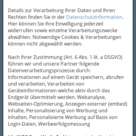
Kontaktaufnahme
Details zur Verarbeitung Ihrer Daten und Ihren
Rechten finden Sie in der
Datenschutzinformation
.
Um die Info-Graz Firmen
vor Spam-Mails zu
Hier können Sie Ihre Einwilligung jederzeit
bewahren
, verwenden wir an dieser Stelle zur
widerrufen sowie einzelne Verarbeitungszwecke
Übermittlung Ihrer Nachricht ein sicheres
abwählen. Notwendige Cookies & Verarbeitungen
Formular. Ihre Nachricht wird nach dem
können nicht abgewählt werden.
Absenden umgehend per Mail an das
Unternehmen Ing. Johann Zötsch weitergeleitet.
Nach Ihrer Zustimmung (Art. 6 Abs. 1 lit. a DSGVO)
führen wir und unsere Partner folgende
Mein Name
Datenverarbeitungsprozesse durch:
Informationen auf einem Gerät speichern, abrufen
und verarbeiten, Verarbeiten von
Meine Email Adresse
Geräteinformationen welche aktiv durch das
Endgerät übermittelt werden, Webanalyse,
Webseiten-Optimierung, Anzeigen externer (embed)
Inhalte, Personalisierung von Werbung und
Mein Betreff
Inhalten, Personalisierte Werbung auf Basis von
Login-Daten, Werbeerfolgsmessung
Meine Nachricht