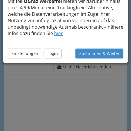
Mit
INFOGraz Werbefrei
bieten wir darüber hinaus
um € 4,99/Monat eine
'trackingfreie'
Alternative,
welche die Datenverarbeitungen im Zuge Ihrer
Nutzung von info-graz.at von vornherein auf das
unbedingt notwendige Ausmaß beschränkt – nähere
Infos dazu finden Sie
hier
Einstellungen
Login
Zustimmen & Weiter
Meine Nachricht senden