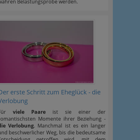
wahren Belastungsprobe werden.
Der erste Schritt zum Eheglück - die
Verlobung
Für
viele Paare
ist sie einer der
romantischsten Momente ihrer Beziehung -
die Verlobung
. Manchmal ist es ein langer
und beschwerlicher Weg, bis die bedeutsame
Entscheidung getroffen wird, mit dem