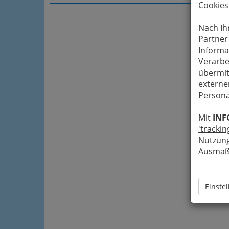
Cookies
Nach Ih
Partner
Informa
Verarbe
übermit
externe
Persona
Mit
INF
'trackin
Nutzung
Ausmaß 
Einste