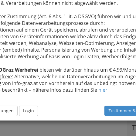
 & Verarbeitungen können nicht abgewählt werden.
rer Zustimmung (Art. 6 Abs. 1 lit. a DSGVO) führen wir und 
 folgende Datenverarbeitungsprozesse durch:
tionen auf einem Gerät speichern, abrufen und verarbeiten
iten von Geräteinformationen welche aktiv durch das Endg
telt werden, Webanalyse, Webseiten-Optimierung, Anzeige
r (embed) Inhalte, Personalisierung von Werbung und Inhal
lisierte Werbung auf Basis von Login-Daten, Werbeerfolg
OGraz Werbefrei
bieten wir darüber hinaus um € 4,99/Mona
gfreie'
Alternative, welche die Datenverarbeitungen im Zuge
 von info-graz.at von vornherein auf das unbedingt notwen
beschränkt – nähere Infos dazu finden Sie
hier
llungen
Login
Zustimmen &
T