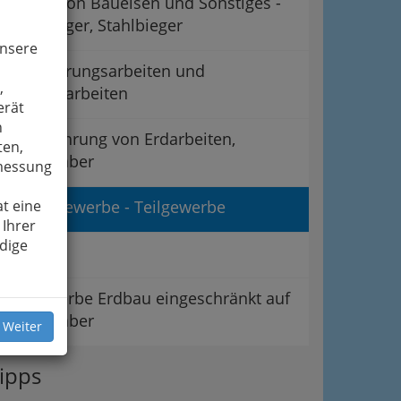
Biegen von Baueisen und Sonstiges -
Eisenbieger, Stahlbieger
unsere
Demolierungsarbeiten und
,
Abbrucharbeiten
erät
n
Durchführung von Erdarbeiten,
ten,
Deichgräber
smessung
t eine
Erdbaugewerbe - Teilgewerbe
 Ihrer
dige
LI Bau
Teilgewerbe Erdbau eingeschränkt auf
Totengräber
 Weiter
ipps