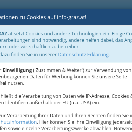
tionen zu Cookies auf info-graz.at!
B
F
G
B
GEN
LOGS
OTOS
ASTRONOMIE
RANCHEN
RAZ
.at setzt Cookies und andere Technologien ein. Einige C
be & Handwerk, Gliederung der WKO
Gewerbe und Handwerk am Bau
Erd
rarbeitungen sind notwendig, andere helfen dabei, das An
ern oder wirtschaftlich zu betreiben.
 dazu finden Sie in unserer
Datenschutz Erklärung
.
S
er
Einwilligung
('Zustimmen & Weiter') zur Verwendung von
enbezogenen Daten für Werbung
können Sie unsere Seite
rei
nutzen.
chließt die Verarbeitung von Daten wie IP-Adresse, Cookies 
n Identifiern außerhalb der EU (u.a. USA) ein.
 zur Verarbeitung Ihrer Daten und Ihren Rechten finden Sie i
hutzinformation
. Hier können Sie Ihre Einwilligung jederzeit
fen sowie einzelne Verarbeitungszwecke abwählen. Notwen