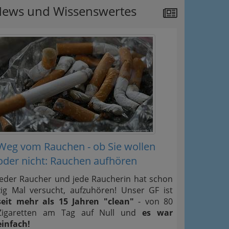
ews und Wissenswertes
Weg vom Rauchen - ob Sie wollen
oder nicht: Rauchen aufhören
Jeder Raucher und jede Raucherin hat schon
zig Mal versucht, aufzuhören! Unser GF ist
seit mehr als 15 Jahren "clean"
- von 80
Zigaretten am Tag auf Null und
es war
einfach!