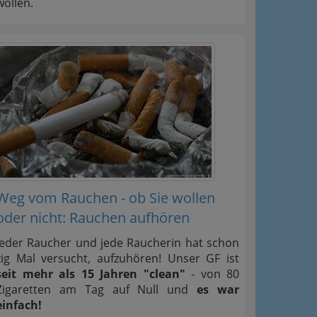
wollen.
Weg vom Rauchen - ob Sie wollen
oder nicht: Rauchen aufhören
Jeder Raucher und jede Raucherin hat schon
zig Mal versucht, aufzuhören! Unser GF ist
seit mehr als 15 Jahren "clean"
- von 80
Zigaretten am Tag auf Null und
es war
einfach!