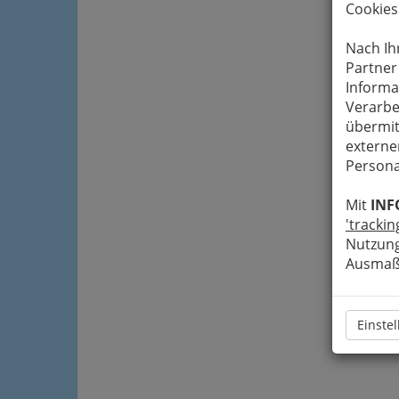
Cookies
Nach Ih
Partner
Informa
Verarbe
übermit
externe
Persona
Mit
INF
'trackin
Nutzung
Ausmaß 
Einste