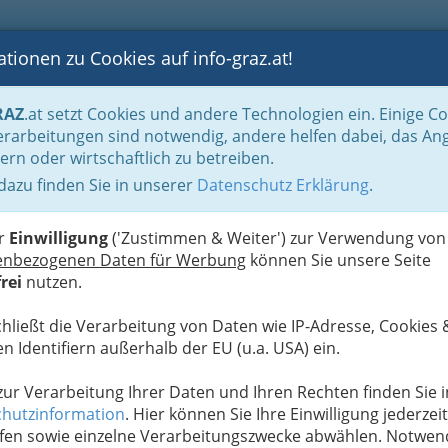
tionen zu Cookies auf info-graz.at!
B
F
G
B
GEN
LOGS
OTOS
ASTRONOMIE
RANCHEN
RAZ
.at setzt Cookies und andere Technologien ein. Einige C
be & Handwerk, Gliederung der WKO
Gewerbe und Handwerk am Bau
Erd
rarbeitungen sind notwendig, andere helfen dabei, das An
ern oder wirtschaftlich zu betreiben.
 dazu finden Sie in unserer
Datenschutz Erklärung
.
S
er
Einwilligung
('Zustimmen & Weiter') zur Verwendung von
enbezogenen Daten für Werbung
können Sie unsere Seite
rei
nutzen.
chließt die Verarbeitung von Daten wie IP-Adresse, Cookies 
n Identifiern außerhalb der EU (u.a. USA) ein.
 zur Verarbeitung Ihrer Daten und Ihren Rechten finden Sie i
hutzinformation
. Hier können Sie Ihre Einwilligung jederzeit
fen sowie einzelne Verarbeitungszwecke abwählen. Notwen