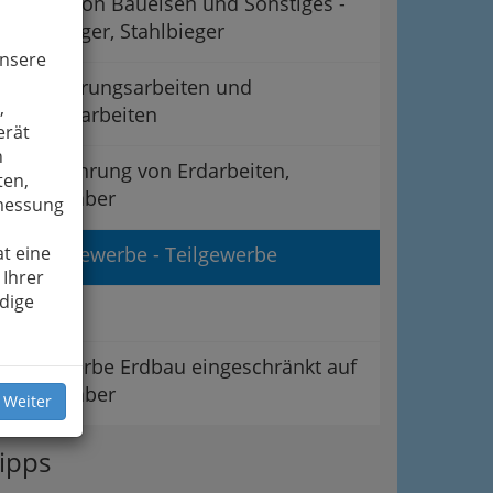
Biegen von Baueisen und Sonstiges -
Eisenbieger, Stahlbieger
unsere
Demolierungsarbeiten und
,
Abbrucharbeiten
erät
n
Durchführung von Erdarbeiten,
ten,
Deichgräber
smessung
t eine
Erdbaugewerbe - Teilgewerbe
 Ihrer
dige
LI Bau
Teilgewerbe Erdbau eingeschränkt auf
Totengräber
 Weiter
ipps