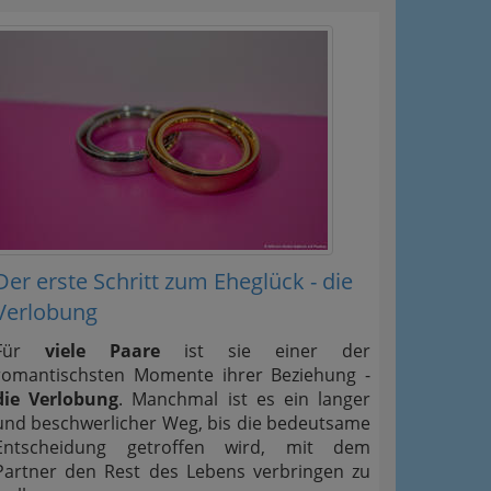
Der erste Schritt zum Eheglück - die
Verlobung
Für
viele Paare
ist sie einer der
romantischsten Momente ihrer Beziehung -
die Verlobung
. Manchmal ist es ein langer
und beschwerlicher Weg, bis die bedeutsame
Entscheidung getroffen wird, mit dem
Partner den Rest des Lebens verbringen zu