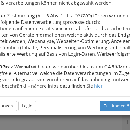
 & Verarbeitungen können nicht abgewählt werden.
rer Zustimmung (Art. 6 Abs. 1 lit. a DSGVO) führen wir und 
 folgende Datenverarbeitungsprozesse durch:
tionen auf einem Gerät speichern, abrufen und verarbeiten
iten von Geräteinformationen welche aktiv durch das Endg
telt werden, Webanalyse, Webseiten-Optimierung, Anzeige
r (embed) Inhalte, Personalisierung von Werbung und Inhal
lisierte Werbung auf Basis von Login-Daten, Werbeerfolg
OGraz Werbefrei
bieten wir darüber hinaus um € 4,99/Mona
gfreie'
Alternative, welche die Datenverarbeitungen im Zuge
 von info-graz.at von vornherein auf das unbedingt notwen
beschränkt – nähere Infos dazu finden Sie
hier
llungen
Login
Zustimmen &
T