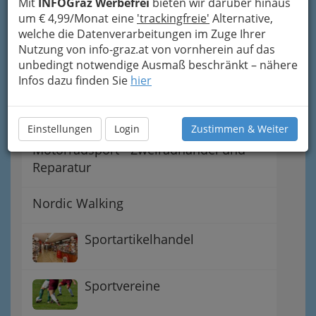
Mit
INFOGraz Werbefrei
bieten wir darüber hinaus
Citybiking
um € 4,99/Monat eine
'trackingfreie'
Alternative,
welche die Datenverarbeitungen im Zuge Ihrer
Dampfbad & Sauna im
Nutzung von info-graz.at von vornherein auf das
unbedingt notwendige Ausmaß beschränkt – nähere
Branchenverzeichnis
Infos dazu finden Sie
hier
Golf
Einstellungen
Login
Zustimmen & Weiter
Motorradsport - Zweiradhandel und
Reparatur
Nordic Walking
Sportartikelhandel
Sportvereine