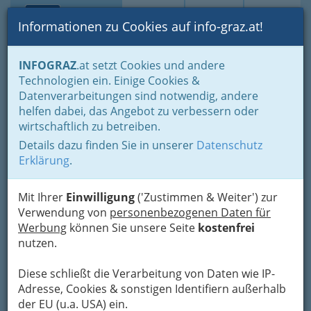
Toggle navi
Suche
Login
Menü
Informationen zu Cookies auf info-graz.at!
Home
Branchen
Freizeit & Sport
Sport
Golf
INFOGRAZ
.at setzt Cookies und andere
Technologien ein. Einige Cookies &
Golfzentrum Andritz
Datenverarbeitungen sind notwendig, andere
helfen dabei, das Angebot zu verbessern oder
Andritzer Reichsstraße 157, 8046 Graz-Stattegg
wirtschaftlich zu betreiben.
+43 316 676 820
Details dazu finden Sie in unserer
Datenschutz
Erklärung
.
Mit Ihrer
Einwilligung
('Zustimmen & Weiter') zur
Karte
Verwendung von
personenbezogenen Daten für
Werbung
können Sie unsere Seite
kostenfrei
Adresse mit Google Maps anschauen
nutzen.
Diese schließt die Verarbeitung von Daten wie IP-
Adresse, Cookies & sonstigen Identifiern außerhalb
der EU (u.a. USA) ein.