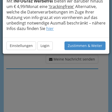
Meine Nachricht
Mit
INFOGraz Werbefrei
bieten wir darüber hinaus
um € 4,99/Monat eine
'trackingfreie'
Alternative,
welche die Datenverarbeitungen im Zuge Ihrer
Nutzung von info-graz.at von vornherein auf das
unbedingt notwendige Ausmaß beschränkt – nähere
Infos dazu finden Sie
hier
Einstellungen
Login
Zustimmen & Weiter
Meine Nachricht senden