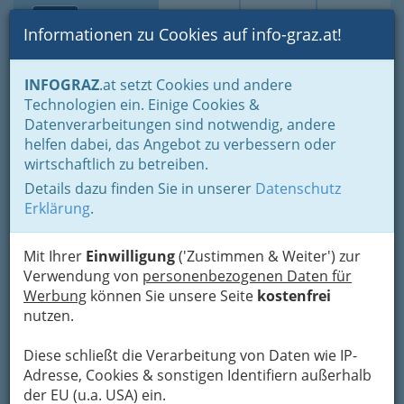
Toggle navi
Suche
Login
Menü
Informationen zu Cookies auf info-graz.at!
Home
Branchen
Freizeit & Sport
Sport
Sportvereine
INFOGRAZ
.at setzt Cookies und andere
Über den Wolken… Fliegen
Hängegleiten
Technologien ein. Einige Cookies &
Airsports Austria
Datenverarbeitungen sind notwendig, andere
helfen dabei, das Angebot zu verbessern oder
Flugsportclub
wirtschaftlich zu betreiben.
Details dazu finden Sie in unserer
Datenschutz
Berggasse 1, 8190 Birkfeld
Erklärung
.
+43 676 9223 849
Mit Ihrer
Einwilligung
('Zustimmen & Weiter') zur
Verwendung von
personenbezogenen Daten für
Werbung
können Sie unsere Seite
kostenfrei
Karte
nutzen.
Adresse mit Google Maps anschauen
Diese schließt die Verarbeitung von Daten wie IP-
Adresse, Cookies & sonstigen Identifiern außerhalb
der EU (u.a. USA) ein.