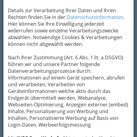
Kontaktaufnahme
Details zur Verarbeitung Ihrer Daten und Ihren
Rechten finden Sie in der
Datenschutzinformation
.
Um die Info-Graz Firmen
vor Spam-Mails zu
Hier können Sie Ihre Einwilligung jederzeit
bewahren
, verwenden wir an dieser Stelle zur
widerrufen sowie einzelne Verarbeitungszwecke
Übermittlung Ihrer Nachricht ein sicheres
abwählen. Notwendige Cookies & Verarbeitungen
Formular. Ihre Nachricht wird nach dem
können nicht abgewählt werden.
Absenden umgehend per Mail an das
Unternehmen Airsports Austria Flugsportclub
Nach Ihrer Zustimmung (Art. 6 Abs. 1 lit. a DSGVO)
weitergeleitet.
führen wir und unsere Partner folgende
Mein Name
Datenverarbeitungsprozesse durch:
Informationen auf einem Gerät speichern, abrufen
und verarbeiten, Verarbeiten von
Meine Email Adresse
Geräteinformationen welche aktiv durch das
Endgerät übermittelt werden, Webanalyse,
Webseiten-Optimierung, Anzeigen externer (embed)
Inhalte, Personalisierung von Werbung und
Mein Betreff
Inhalten, Personalisierte Werbung auf Basis von
Login-Daten, Werbeerfolgsmessung