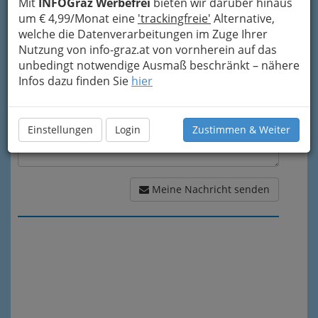
Mit
INFOGraz Werbefrei
bieten wir darüber hinaus
um € 4,99/Monat eine
'trackingfreie'
Alternative,
Meine Nachricht
welche die Datenverarbeitungen im Zuge Ihrer
Nutzung von info-graz.at von vornherein auf das
unbedingt notwendige Ausmaß beschränkt – nähere
Infos dazu finden Sie
hier
Einstellungen
Login
Zustimmen & Weiter
Meine Nachricht senden