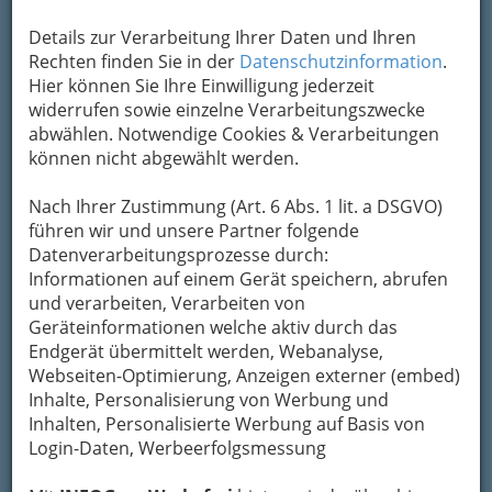
Details zur Verarbeitung Ihrer Daten und Ihren
Kontaktaufnahme
Rechten finden Sie in der
Datenschutzinformation
.
Hier können Sie Ihre Einwilligung jederzeit
Um die Info-Graz Firmen
vor Spam-Mails zu
widerrufen sowie einzelne Verarbeitungszwecke
bewahren
, verwenden wir an dieser Stelle zur
abwählen. Notwendige Cookies & Verarbeitungen
Übermittlung Ihrer Nachricht ein sicheres
können nicht abgewählt werden.
Formular. Ihre Nachricht wird nach dem
Absenden umgehend per Mail an das
Nach Ihrer Zustimmung (Art. 6 Abs. 1 lit. a DSGVO)
Unternehmen Drachenflieger u. Paragleiter Club
führen wir und unsere Partner folgende
Stoderzinken weitergeleitet.
Datenverarbeitungsprozesse durch:
Mein Name
Informationen auf einem Gerät speichern, abrufen
und verarbeiten, Verarbeiten von
Geräteinformationen welche aktiv durch das
Endgerät übermittelt werden, Webanalyse,
Meine Email Adresse
Webseiten-Optimierung, Anzeigen externer (embed)
Inhalte, Personalisierung von Werbung und
Inhalten, Personalisierte Werbung auf Basis von
Mein Betreff
Login-Daten, Werbeerfolgsmessung