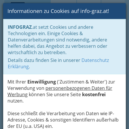
Toggle navi
Suche
Login
Menü
Informationen zu Cookies auf info-graz.at!
Home
Branchen
Freizeit & Sport
Sport
Sportvereine
INFOGRAZ
.at setzt Cookies und andere
Über den Wolken… Fliegen
Hängegleiten
Technologien ein. Einige Cookies &
Drachenflieger u.
Datenverarbeitungen sind notwendig, andere
helfen dabei, das Angebot zu verbessern oder
Paragleiter Club
wirtschaftlich zu betreiben.
Stoderzinken
Details dazu finden Sie in unserer
Datenschutz
Erklärung
.
Gasthof Koller, 8966 Aich-Assach
+43 664 4201 938
Mit Ihrer
Einwilligung
('Zustimmen & Weiter') zur
Verwendung von
personenbezogenen Daten für
Werbung
können Sie unsere Seite
kostenfrei
nutzen.
Karte
Diese schließt die Verarbeitung von Daten wie IP-
Adresse, Cookies & sonstigen Identifiern außerhalb
Adresse mit Google Maps anschauen
der EU (u.a. USA) ein.