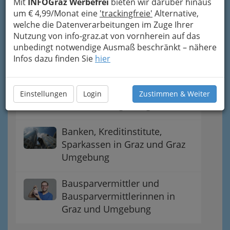
Mit
INFOGraz Werbefrei
bieten wir darüber hinaus
Navigation
um € 4,99/Monat eine
'trackingfreie'
Alternative,
welche die Datenverarbeitungen im Zuge Ihrer
Nutzung von info-graz.at von vornherein auf das
Adressen von
unbedingt notwendige Ausmaß beschränkt – nähere
Immobilienbüros / Makler
Infos dazu finden Sie
hier
bzw. Maklerin
Immobilienverwaltungen in
Einstellungen
Login
Zustimmen & Weiter
Graz und Umgebung
Banken, Kreditinstitute,
Sparkassen in Graz und Graz
Umgebung
Bausparvermittler und
Bausparvermittlerinnen in
Graz und Umgebung