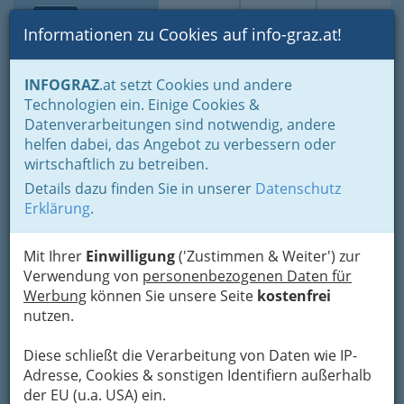
Toggle navi
Suche
Login
Menü
Informationen zu Cookies auf info-graz.at!
Home
Branchen
Bauen - der Weg zum eigenen Haus
INFOGRAZ
.at setzt Cookies und andere
Immobilienbüros, Immobilienmakler, Immobilienverwalter und
Technologien ein. Einige Cookies &
Immobilientreuhänder
Datenverarbeitungen sind notwendig, andere
Rund um Immobilien
Adressen von Immobilienbüros / Makler bzw. Maklerin
helfen dabei, das Angebot zu verbessern oder
wirtschaftlich zu betreiben.
Bella Casa Bau GesmbH
Nav
Details dazu finden Sie in unserer
Datenschutz
Erklärung
.
St.-Veiter-Straße 11, 8045 Graz
+43 316 694 035 - 0
+43 316 694 035 - 20
Mit Ihrer
Einwilligung
('Zustimmen & Weiter') zur
+43 676 55 09 115
Verwendung von
personenbezogenen Daten für
Werbung
können Sie unsere Seite
kostenfrei
nutzen.
Diese schließt die Verarbeitung von Daten wie IP-
Karte
Adresse, Cookies & sonstigen Identifiern außerhalb
der EU (u.a. USA) ein.