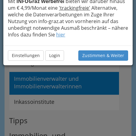
Mit
INFOGraz Werbefrei
bieten wir darüber hinaus
um € 4,99/Monat eine
'trackingfreie'
Alternative,
Bauträger
welche die Datenverarbeitungen im Zuge Ihrer
Nutzung von info-graz.at von vornherein auf das
unbedingt notwendige Ausmaß beschränkt – nähere
Immobilienmakler Graz und
Infos dazu finden Sie
hier
Umgebung
Fachgruppe der Immobilien- und
Einstellungen
Login
Zustimmen & Weiter
Vermögenstreuhänder
Immobilienverwalter und
Immobilienverwalterinnen
Inkassoinstitute
Tipps
Immobilien- und