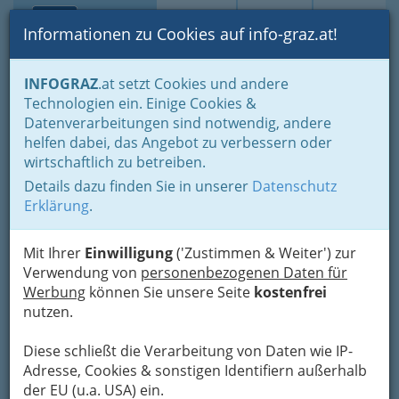
Toggle navi
Suche
Login
Menü
Informationen zu Cookies auf info-graz.at!
Home
Branchen
Gewerbe, Handwerk, Banken
INFOGRAZ
.at setzt Cookies und andere
Information und Consulting
Technologien ein. Einige Cookies &
Immobilien- & VermögenstreuhänderInen
Datenverarbeitungen sind notwendig, andere
Immobilienverwalter und Immobilienverwalterinnen
helfen dabei, das Angebot zu verbessern oder
Robert Amschl-Jehli
Nav
wirtschaftlich zu betreiben.
Details dazu finden Sie in unserer
Datenschutz
Karlauplatz 1, 8020 Graz
Erklärung
.
+43 316 815 236
+43 316 815 236 - 66
Mit Ihrer
Einwilligung
('Zustimmen & Weiter') zur
Verwendung von
personenbezogenen Daten für
Werbung
können Sie unsere Seite
kostenfrei
nutzen.
Karte
Diese schließt die Verarbeitung von Daten wie IP-
Adresse, Cookies & sonstigen Identifiern außerhalb
Adresse mit Google Maps anschauen
der EU (u.a. USA) ein.