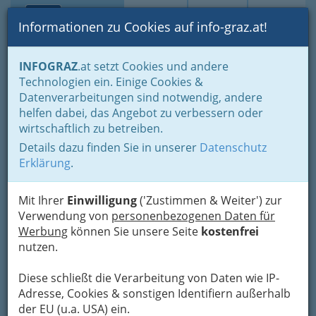
Toggle navi
Suche
Login
Menü
Informationen zu Cookies auf info-graz.at!
Home
Branchen
Bauen - der Weg zum eigenen Haus
INFOGRAZ
.at setzt Cookies und andere
Immobilienbüros, Immobilienmakler, Immobilienverwalter und
Technologien ein. Einige Cookies &
Immobilientreuhänder
Datenverarbeitungen sind notwendig, andere
Immobilienverwalter - Immobilienverwaltung
helfen dabei, das Angebot zu verbessern oder
Ing. Gerhard Fleissner
Nav
wirtschaftlich zu betreiben.
Details dazu finden Sie in unserer
Datenschutz
Tannhofweg 12, 8044 Graz-Mariatrost
Erklärung
.
+43 316 319 900
+43 316 319 900 - 9
Mit Ihrer
Einwilligung
('Zustimmen & Weiter') zur
Verwendung von
personenbezogenen Daten für
Werbung
können Sie unsere Seite
kostenfrei
nutzen.
Karte
Diese schließt die Verarbeitung von Daten wie IP-
Adresse, Cookies & sonstigen Identifiern außerhalb
Adresse mit Google Maps anschauen
der EU (u.a. USA) ein.