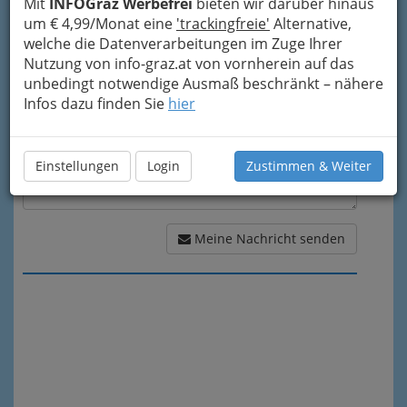
Mit
INFOGraz Werbefrei
bieten wir darüber hinaus
um € 4,99/Monat eine
'trackingfreie'
Alternative,
Meine Nachricht
welche die Datenverarbeitungen im Zuge Ihrer
Nutzung von info-graz.at von vornherein auf das
unbedingt notwendige Ausmaß beschränkt – nähere
Infos dazu finden Sie
hier
Einstellungen
Login
Zustimmen & Weiter
Meine Nachricht senden