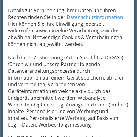
Details zur Verarbeitung Ihrer Daten und Ihren
Kontaktaufnahme
Rechten finden Sie in der
Datenschutzinformation
.
Hier können Sie Ihre Einwilligung jederzeit
Um die Info-Graz Firmen
vor Spam-Mails zu
widerrufen sowie einzelne Verarbeitungszwecke
bewahren
, verwenden wir an dieser Stelle zur
abwählen. Notwendige Cookies & Verarbeitungen
Übermittlung Ihrer Nachricht ein sicheres
können nicht abgewählt werden.
Formular. Ihre Nachricht wird nach dem
Absenden umgehend per Mail an das
Nach Ihrer Zustimmung (Art. 6 Abs. 1 lit. a DSGVO)
Unternehmen Fleissner Gerhard Ing.
führen wir und unsere Partner folgende
weitergeleitet.
Datenverarbeitungsprozesse durch:
Mein Name
Informationen auf einem Gerät speichern, abrufen
und verarbeiten, Verarbeiten von
Geräteinformationen welche aktiv durch das
Endgerät übermittelt werden, Webanalyse,
Meine Email Adresse
Webseiten-Optimierung, Anzeigen externer (embed)
Inhalte, Personalisierung von Werbung und
Inhalten, Personalisierte Werbung auf Basis von
Mein Betreff
Login-Daten, Werbeerfolgsmessung