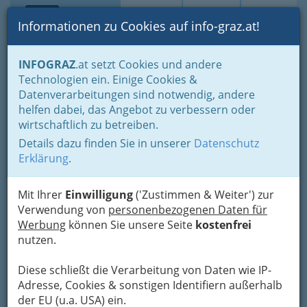
Toggle navi
Suche
Login
Menü
Informationen zu Cookies auf info-graz.at!
Home
Branchen
Tourismus - Reisen - Ausflüge
INFOGRAZ
.at setzt Cookies und andere
Ausflüge nahe Graz - Sehenswürdigkeiten, Sport, Erlebnis
Technologien ein. Einige Cookies &
Steiermark
Datenverarbeitungen sind notwendig, andere
Kultur-Ausflüge
helfen dabei, das Angebot zu verbessern oder
Märchenwald Steiermark
Nav
wirtschaftlich zu betreiben.
Details dazu finden Sie in unserer
Datenschutz
Erlebnisgasthof Sonnenhof, 8756 St. Georgen ob
Erklärung
.
Judenburg
+43 3583 2116
Mit Ihrer
Einwilligung
('Zustimmen & Weiter') zur
Verwendung von
personenbezogenen Daten für
Werbung
können Sie unsere Seite
kostenfrei
„Mama, wo wohnen
nutzen.
eigentlich Hänsel und
Gretel“? – mit dieser
Diese schließt die Verarbeitung von Daten wie IP-
Frage wurde der
Adresse, Cookies & sonstigen Identifiern außerhalb
Freizeitpark
der EU (u.a. USA) ein.