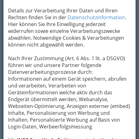
Märchenwald
Steiermark vor 15 Jahren von den Kindern der
Details zur Verarbeitung Ihrer Daten und Ihren
Inhaber Sieglinde und Walter Wrabl „wach
Rechten finden Sie in der
Datenschutzinformation
.
geküsst“.
Rund 130 Märchenfiguren
sind heute
Hier können Sie Ihre Einwilligung jederzeit
in der über 7.000 Quadratmeter großen
widerrufen sowie einzelne Verarbeitungszwecke
Fantasiewelt in freier Natur zu Hause: Ob Hänsel
abwählen. Notwendige Cookies & Verarbeitungen
und Gretel, der Froschkönig oder das
können nicht abgewählt werden.
Rotkäppchen – auf Knopfdruck erzählen alle
märchenhaften Helden ihre spannende
Nach Ihrer Zustimmung (Art. 6 Abs. 1 lit. a DSGVO)
Geschichte oder laden zum Spielen ein.
führen wir und unsere Partner folgende
Datenverarbeitungsprozesse durch:
Der Besuch im Märchenwald
Informationen auf einem Gerät speichern, abrufen
bietet unbeschwertes
und verarbeiten, Verarbeiten von
Freizeitvergnügen für die
Geräteinformationen welche aktiv durch das
ganze Familie und sollte
Endgerät übermittelt werden, Webanalyse,
daher fix auf dem
Webseiten-Optimierung, Anzeigen externer (embed)
Ausflugsplan stehen: Kinder
Inhalte, Personalisierung von Werbung und
vergnügen sich auf der
Inhalten, Personalisierte Werbung auf Basis von
längsten vierbahnigen
Login-Daten, Werbeerfolgsmessung
Rutsche der
Obersteiermark
oder dem
rasanten