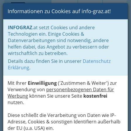
Toggle navi
Suche
Login
Menü
Informationen zu Cookies auf info-graz.at!
Home
Branchen
Tourismus - Reisen - Ausflüge
INFOGRAZ
.at setzt Cookies und andere
Ausflüge nahe Graz - Sehenswürdigkeiten, Sport, Erlebnis
Technologien ein. Einige Cookies &
Steiermark
Datenverarbeitungen sind notwendig, andere
Kultur-Ausflüge
helfen dabei, das Angebot zu verbessern oder
Österreichisches
Nav
wirtschaftlich zu betreiben.
Luftfahrtmuseum
Details dazu finden Sie in unserer
Datenschutz
Erklärung
.
Thalerhofstraße 52, 8073 Feldkirchen
+43 3136 52 904
Mit Ihrer
Einwilligung
('Zustimmen & Weiter') zur
+43 664 204 10 82
Verwendung von
personenbezogenen Daten für
Werbung
können Sie unsere Seite
kostenfrei
nutzen.
Karte
Diese schließt die Verarbeitung von Daten wie IP-
Adresse, Cookies & sonstigen Identifiern außerhalb
der EU (u.a. USA) ein.
Karte anzeigen