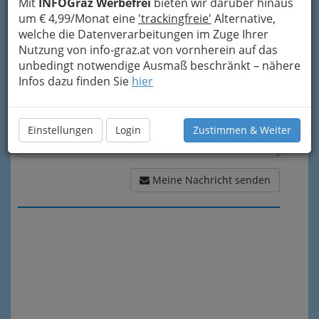
Mit
INFOGraz Werbefrei
bieten wir darüber hinaus
Meine Nachricht
um € 4,99/Monat eine
'trackingfreie'
Alternative,
welche die Datenverarbeitungen im Zuge Ihrer
Nutzung von info-graz.at von vornherein auf das
unbedingt notwendige Ausmaß beschränkt – nähere
Infos dazu finden Sie
hier
Einstellungen
Login
Zustimmen & Weiter
Meine Nachricht senden