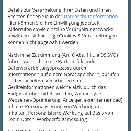
Kontaktaufnahme
Details zur Verarbeitung Ihrer Daten und Ihren
Rechten finden Sie in der
Datenschutzinformation
.
Um die Info-Graz Firmen
vor Spam-Mails zu
Hier können Sie Ihre Einwilligung jederzeit
bewahren
, verwenden wir an dieser Stelle zur
widerrufen sowie einzelne Verarbeitungszwecke
Übermittlung Ihrer Nachricht ein sicheres
abwählen. Notwendige Cookies & Verarbeitungen
Formular. Ihre Nachricht wird nach dem
können nicht abgewählt werden.
Absenden umgehend per Mail an das
Unternehmen Österreichisches
Nach Ihrer Zustimmung (Art. 6 Abs. 1 lit. a DSGVO)
Luftfahrtmuseum weitergeleitet.
führen wir und unsere Partner folgende
Datenverarbeitungsprozesse durch:
Mein Name
Informationen auf einem Gerät speichern, abrufen
und verarbeiten, Verarbeiten von
Geräteinformationen welche aktiv durch das
Meine Email Adresse
Endgerät übermittelt werden, Webanalyse,
Webseiten-Optimierung, Anzeigen externer (embed)
Inhalte, Personalisierung von Werbung und
Inhalten, Personalisierte Werbung auf Basis von
Mein Betreff
Login-Daten, Werbeerfolgsmessung