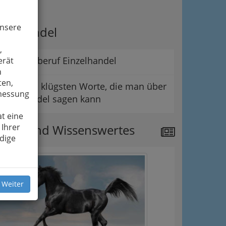
ipps
unsere
er Handel
,
Der Lehrberuf Einzelhandel
erät
n
ten,
Die wohl klügsten Worte, die man über
smessung
den Handel sagen kann
t eine
 Ihrer
ews und Wissenswertes
dige
 Weiter