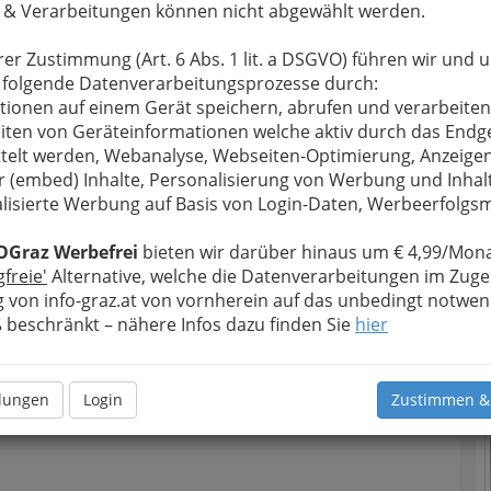
T
 & Verarbeitungen können nicht abgewählt werden.
rer Zustimmung (Art. 6 Abs. 1 lit. a DSGVO) führen wir und 
D
 folgende Datenverarbeitungsprozesse durch:
tionen auf einem Gerät speichern, abrufen und verarbeiten
iten von Geräteinformationen welche aktiv durch das Endg
telt werden, Webanalyse, Webseiten-Optimierung, Anzeige
r (embed) Inhalte, Personalisierung von Werbung und Inhal
lisierte Werbung auf Basis von Login-Daten, Werbeerfolg
OGraz Werbefrei
bieten wir darüber hinaus um € 4,99/Mona
gfreie'
Alternative, welche die Datenverarbeitungen im Zuge
N
 von info-graz.at von vornherein auf das unbedingt notwen
beschränkt – nähere Infos dazu finden Sie
hier
llungen
Login
Zustimmen &