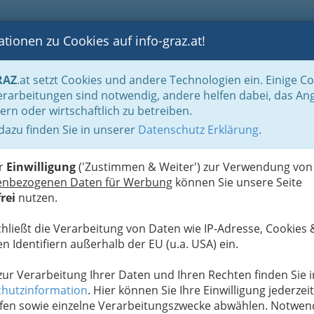
tionen zu Cookies auf info-graz.at!
B
F
G
B
GEN
LOGS
OTOS
ASTRONOMIE
RANCHEN
RAZ
.at setzt Cookies und andere Technologien ein. Einige C
Handel in Graz
Großhandel
Großhandel mit Papierwaren
rarbeitungen sind notwendig, andere helfen dabei, das An
ern oder wirtschaftlich zu betreiben.
ngesellschaft
 dazu finden Sie in unserer
Datenschutz Erklärung
.
N
er
Einwilligung
('Zustimmen & Weiter') zur Verwendung von
enbezogenen Daten für Werbung
können Sie unsere Seite
rei
nutzen.
chließt die Verarbeitung von Daten wie IP-Adresse, Cookies 
n Identifiern außerhalb der EU (u.a. USA) ein.
 zur Verarbeitung Ihrer Daten und Ihren Rechten finden Sie i
hutzinformation
. Hier können Sie Ihre Einwilligung jederzeit
fen sowie einzelne Verarbeitungszwecke abwählen. Notwen