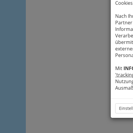
Cookies
Nach Ih
Partner
Informa
Verarbe
übermit
externe
Persona
Mit
INF
'trackin
Nutzung
Ausmaß 
Einste