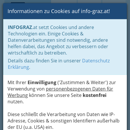
Toggle navi
Suche
Login
Menü
Informationen zu Cookies auf info-graz.at!
Home
Branchen
Freizeit & Sport
Sport
Sportvereine
INFOGRAZ
.at setzt Cookies und andere
Über den Wolken… Fliegen
Zivilluftfahrschulen
Technologien ein. Einige Cookies &
Datenverarbeitungen sind notwendig, andere
Nav
Zivilluftfahrschulen in Graz
helfen dabei, das Angebot zu verbessern oder
wirtschaftlich zu betreiben.
und Umgebung und der
Details dazu finden Sie in unserer
Datenschutz
Steiermark
Erklärung
.
Mit Ihrer
Einwilligung
('Zustimmen & Weiter') zur
Verwendung von
personenbezogenen Daten für
Werbung
können Sie unsere Seite
kostenfrei
nutzen.
An der
Diese schließt die Verarbeitung von Daten wie IP-
Adresse, Cookies & sonstigen Identifiern außerhalb
der EU (u.a. USA) ein.