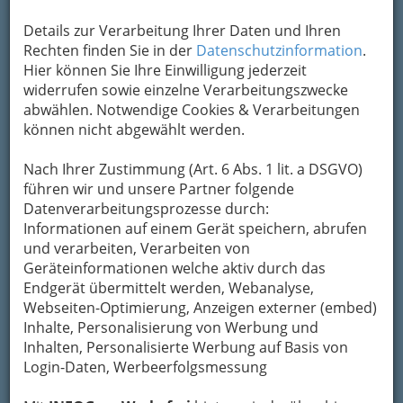
Details zur Verarbeitung Ihrer Daten und Ihren
Zivilluftfahrtschule
werden
Piloten und
Rechten finden Sie in der
Datenschutzinformation
.
Pilotinnen ausgebildet
: Ob beruflich oder
Hier können Sie Ihre Einwilligung jederzeit
privat,
im Segelflugzeug, Motorflugzeug oder
widerrufen sowie einzelne Verarbeitungszwecke
im Hubschrauber
: Das Fliegen ist eine
abwählen. Notwendige Cookies & Verarbeitungen
wunderschöne und verantwortungsvolle Sache –
können nicht abgewählt werden.
möchten auch Sie es lernen?
Nach Ihrer Zustimmung (Art. 6 Abs. 1 lit. a DSGVO)
Die
zivile Luftfahrt
ist
Flugverkehr
, bei dem
führen wir und unsere Partner folgende
Personen und Güter transportiert
werden,
Datenverarbeitungsprozesse durch:
sowie um Flugverkehr zum Zweck der
Informationen auf einem Gerät speichern, abrufen
Verkehrsüberwachung und
und verarbeiten, Verarbeiten von
Wetterbeobachtung
. Im Gegensatz dazu steht
Geräteinformationen welche aktiv durch das
die militärische Luftfahrt.
Endgerät übermittelt werden, Webanalyse,
Webseiten-Optimierung, Anzeigen externer (embed)
Inhalte, Personalisierung von Werbung und
Inhalten, Personalisierte Werbung auf Basis von
Login-Daten, Werbeerfolgsmessung
An einer