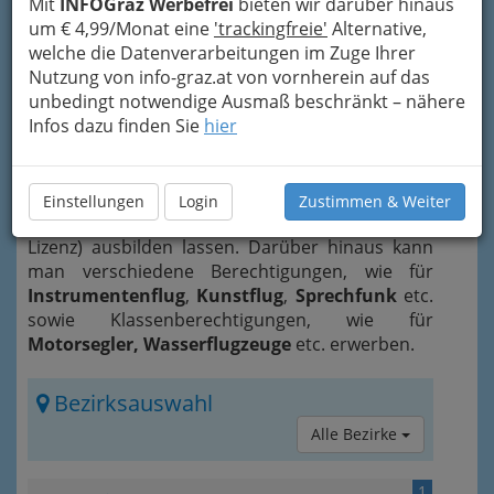
Mit
INFOGraz Werbefrei
bieten wir darüber hinaus
um € 4,99/Monat eine
'trackingfreie'
Alternative,
welche die Datenverarbeitungen im Zuge Ihrer
Nutzung von info-graz.at von vornherein auf das
unbedingt notwendige Ausmaß beschränkt – nähere
Infos dazu finden Sie
hier
Schule für Zivilluftfahrt
kann man sich zum
Segelflugpiloten
(GPL-Segelflugschein),
Privatpiloten
(PPL(A)-Lizenz),
Verkehrspiloten
Einstellungen
Login
Zustimmen & Weiter
(ATPL(A)-Lizenz) und
Berufspiloten
(CPL(A)-
Lizenz) ausbilden lassen. Darüber hinaus kann
man verschiedene Berechtigungen, wie für
Instrumentenflug
,
Kunstflug
,
Sprechfunk
etc.
sowie Klassenberechtigungen, wie für
Motorsegler, Wasserflugzeuge
etc. erwerben.
Bezirksauswahl
Alle Bezirke
1