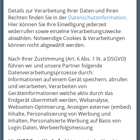
3-Tage-Schnuppertraining im Mrs.Sporty Club in
Details zur Verarbeitung Ihrer Daten und Ihren
Ihrer Nähe
Rechten finden Sie in der
Datenschutzinformation
.
Hier können Sie Ihre Einwilligung jederzeit
Bei Vorlage des Gutscheins erhalten Sie
widerrufen sowie einzelne Verarbeitungszwecke
ein kostenloses 3-Tage-
abwählen. Notwendige Cookies & Verarbeitungen
Schnuppertraining im Mrs.Sporty Club
können nicht abgewählt werden.
in Ihrer Nähe.
Nach Ihrer Zustimmung (Art. 6 Abs. 1 lit. a DSGVO)
Gutschein ausdrucken oder hier als
PDF
führen wir und unsere Partner folgende
Download
Datenverarbeitungsprozesse durch:
Informationen auf einem Gerät speichern, abrufen
drucken
und verarbeiten, Verarbeiten von
Geräteinformationen welche aktiv durch das
Endgerät übermittelt werden, Webanalyse,
Webseiten-Optimierung, Anzeigen externer (embed)
Inhalte, Personalisierung von Werbung und
Inhalten, Personalisierte Werbung auf Basis von
Login-Daten, Werbeerfolgsmessung