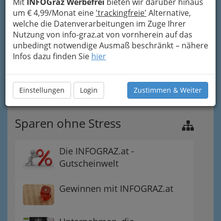
Mit
INFOGraz Werbefrei
bieten wir darüber hinaus
um € 4,99/Monat eine
'trackingfreie'
Alternative,
welche die Datenverarbeitungen im Zuge Ihrer
Nutzung von info-graz.at von vornherein auf das
unbedingt notwendige Ausmaß beschränkt – nähere
Nav
Infos dazu finden Sie
hier
Nac
Einstellungen
Login
Zustimmen & Weiter
Sparen ohne Stress
Die INFOGRAZ.at -
Gutscheinwelt
Gewinnen mit INFOGRAZ.at