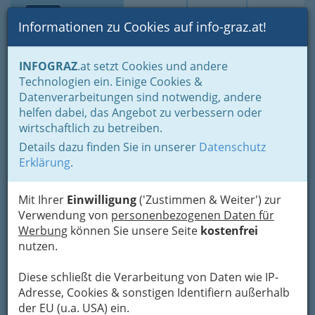
Toggle navi
Suche
Login
Menü
Informationen zu Cookies auf info-graz.at!
Home
Branchen
Gewinnspiele - Lokale Gutscheine
INFOGRAZ
.at setzt Cookies und andere
Rabattgutscheine zum Ausdrucken
Technologien ein. Einige Cookies &
3-Tage-Schnuppertraining
Datenverarbeitungen sind notwendig, andere
helfen dabei, das Angebot zu verbessern oder
im Mrs.Sporty Club in Ihrer
wirtschaftlich zu betreiben.
Nähe
Details dazu finden Sie in unserer
Datenschutz
Erklärung
.
Mit Ihrer
Einwilligung
('Zustimmen & Weiter') zur
Verwendung von
personenbezogenen Daten für
Werbung
können Sie unsere Seite
kostenfrei
nutzen.
Diese schließt die Verarbeitung von Daten wie IP-
Adresse, Cookies & sonstigen Identifiern außerhalb
der EU (u.a. USA) ein.