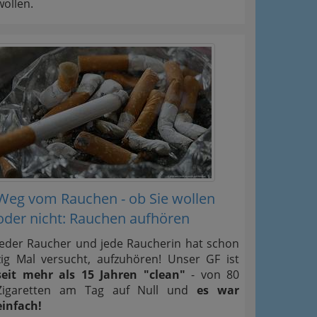
wollen.
Weg vom Rauchen - ob Sie wollen
oder nicht: Rauchen aufhören
Jeder Raucher und jede Raucherin hat schon
zig Mal versucht, aufzuhören! Unser GF ist
seit mehr als 15 Jahren "clean"
- von 80
Zigaretten am Tag auf Null und
es war
einfach!