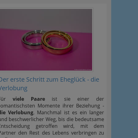
Der erste Schritt zum Eheglück - die
Verlobung
Für
viele Paare
ist sie einer der
romantischsten Momente ihrer Beziehung -
die Verlobung
. Manchmal ist es ein langer
und beschwerlicher Weg, bis die bedeutsame
Entscheidung getroffen wird, mit dem
Partner den Rest des Lebens verbringen zu