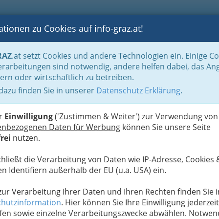
tionen zu Cookies auf info-graz.at!
B
F
G
B
GEN
LOGS
OTOS
ASTRONOMIE
RANCHEN
RAZ
.at setzt Cookies und andere Technologien ein. Einige C
ebengewerbe und Holz
Landesinnung der Tapezierer und Maler Steiermark
rarbeitungen sind notwendig, andere helfen dabei, das An
ern oder wirtschaftlich zu betreiben.
ttlerei
 dazu finden Sie in unserer
Datenschutz Erklärung
.
B
H
er
Einwilligung
('Zustimmen & Weiter') zur Verwendung von
enbezogenen Daten für Werbung
können Sie unsere Seite
rei
nutzen.
chließt die Verarbeitung von Daten wie IP-Adresse, Cookies 
n Identifiern außerhalb der EU (u.a. USA) ein.
 zur Verarbeitung Ihrer Daten und Ihren Rechten finden Sie i
hutzinformation
. Hier können Sie Ihre Einwilligung jederzeit
fen sowie einzelne Verarbeitungszwecke abwählen. Notwen