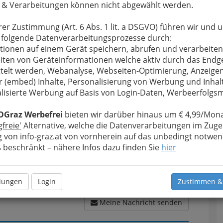
 & Verarbeitungen können nicht abgewählt werden.
rer Zustimmung (Art. 6 Abs. 1 lit. a DSGVO) führen wir und 
 folgende Datenverarbeitungsprozesse durch:
u bewahren
, verwenden wir an dieser Stelle zur
tionen auf einem Gerät speichern, abrufen und verarbeiten
Formular. Ihre Nachricht wird nach dem Absenden
iten von Geräteinformationen welche aktiv durch das Endg
 Wechtitsch - Autosattlerei weitergeleitet.
telt werden, Webanalyse, Webseiten-Optimierung, Anzeige
r (embed) Inhalte, Personalisierung von Werbung und Inhal
Meine Nachricht
lisierte Werbung auf Basis von Login-Daten, Werbeerfolg
OGraz Werbefrei
bieten wir darüber hinaus um € 4,99/Mona
gfreie'
Alternative, welche die Datenverarbeitungen im Zuge
 von info-graz.at von vornherein auf das unbedingt notwen
beschränkt – nähere Infos dazu finden Sie
hier
llungen
Login
Zustimmen &
Meine Nachricht senden