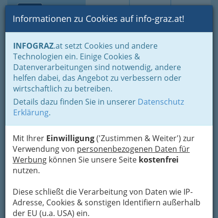
Toggle navi
Suche
Login
Menü
Informationen zu Cookies auf info-graz.at!
Home
Branchen
Freizeit & Sport
Sport
Sportmedizin
INFOGRAZ
.at setzt Cookies und andere
Technologien ein. Einige Cookies &
GZ - Ambulatorium für
Nav
Datenverarbeitungen sind notwendig, andere
physikalische Medizin und
helfen dabei, das Angebot zu verbessern oder
Rehabilitation GmbH
wirtschaftlich zu betreiben.
Details dazu finden Sie in unserer
Datenschutz
Annenstraße 8, 8020 Graz
Erklärung
.
+43 316 810 023
Mit Ihrer
Einwilligung
('Zustimmen & Weiter') zur
Verwendung von
personenbezogenen Daten für
Werbung
können Sie unsere Seite
kostenfrei
Karte
nutzen.
Diese schließt die Verarbeitung von Daten wie IP-
Karte anzeigen
Adresse, Cookies & sonstigen Identifiern außerhalb
Kontaktaufnahme
der EU (u.a. USA) ein.