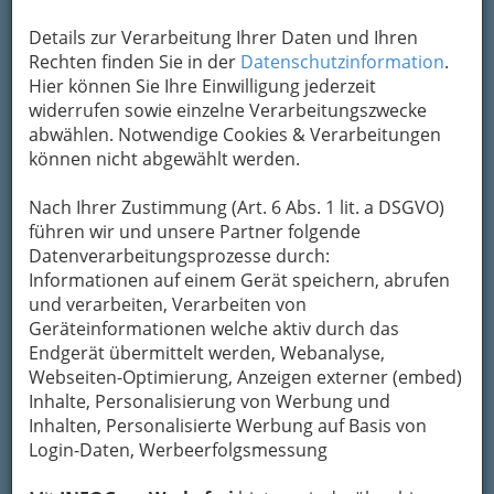
Um die Info-Graz Firmen
vor Spam-Mails zu
Details zur Verarbeitung Ihrer Daten und Ihren
bewahren
, verwenden wir an dieser Stelle zur
Rechten finden Sie in der
Datenschutzinformation
.
Übermittlung Ihrer Nachricht ein sicheres
Hier können Sie Ihre Einwilligung jederzeit
Formular. Ihre Nachricht wird nach dem
widerrufen sowie einzelne Verarbeitungszwecke
Absenden umgehend per Mail an das
abwählen. Notwendige Cookies & Verarbeitungen
Unternehmen GZ - Ambulatorium für
können nicht abgewählt werden.
physikalische Medizin und Rehabilitation GmbH
weitergeleitet.
Nach Ihrer Zustimmung (Art. 6 Abs. 1 lit. a DSGVO)
führen wir und unsere Partner folgende
Mein Name
Datenverarbeitungsprozesse durch:
Informationen auf einem Gerät speichern, abrufen
und verarbeiten, Verarbeiten von
Meine Email Adresse
Geräteinformationen welche aktiv durch das
Endgerät übermittelt werden, Webanalyse,
Webseiten-Optimierung, Anzeigen externer (embed)
Inhalte, Personalisierung von Werbung und
Mein Betreff
Inhalten, Personalisierte Werbung auf Basis von
Login-Daten, Werbeerfolgsmessung
Meine Nachricht