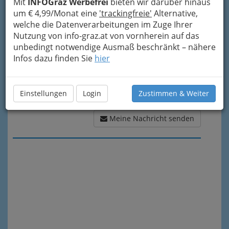
Mit
INFOGraz Werbefrei
bieten wir darüber hinaus
um € 4,99/Monat eine
'trackingfreie'
Alternative,
welche die Datenverarbeitungen im Zuge Ihrer
Nutzung von info-graz.at von vornherein auf das
unbedingt notwendige Ausmaß beschränkt – nähere
Infos dazu finden Sie
hier
Einstellungen
Login
Zustimmen & Weiter
Meine Nachricht senden