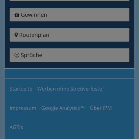
Gewinnen
Routenplan
Sprüche
Startseite
Werben ohne Streuverluste
Impressum
Google Analytics™
Über IPM
AGB's