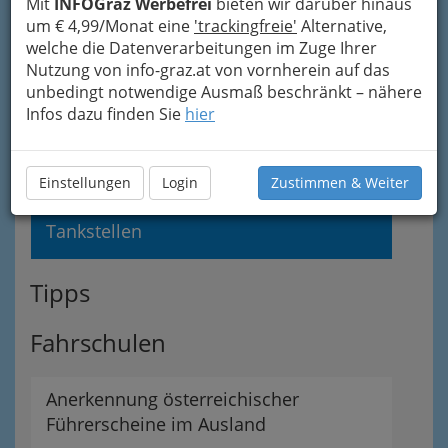
Mit
INFOGraz Werbefrei
bieten wir darüber hinaus
um € 4,99/Monat eine
'trackingfreie'
Alternative,
welche die Datenverarbeitungen im Zuge Ihrer
Fachgruppe der Garagen-, Tankstellen-
Nutzung von info-graz.at von vornherein auf das
& Servicestationsunternehmungen
unbedingt notwendige Ausmaß beschränkt – nähere
Infos dazu finden Sie
hier
Garagengewerbe
Servicestationen
Einstellungen
Login
Zustimmen & Weiter
Tankstellen
Tipps
Fahrschulen
Anerkennung österreichischer
Führerscheine im Ausland