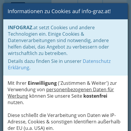
Toggle navi
Suche
Login
Menü
Informationen zu Cookies auf info-graz.at!
Home
Branchen
Gewerbe, Handwerk, Banken
INFOGRAZ
.at setzt Cookies und andere
Transport - Verkehr
Garagen-, Tankstellen- u. Servicestation
Technologien ein. Einige Cookies &
Tankstellen
Datenverarbeitungen sind notwendig, andere
Peter Adolf Urdl - OMV-
Nav
helfen dabei, das Angebot zu verbessern oder
wirtschaftlich zu betreiben.
Tankstelle und Shop
Details dazu finden Sie in unserer
Datenschutz
Wiener Straße 341, 8051 Graz-Gösting
Erklärung
.
+43 316 682 541
+43 316 682 541-13
Mit Ihrer
Einwilligung
('Zustimmen & Weiter') zur
Verwendung von
personenbezogenen Daten für
Werbung
können Sie unsere Seite
kostenfrei
nutzen.
Karte
Diese schließt die Verarbeitung von Daten wie IP-
Adresse, Cookies & sonstigen Identifiern außerhalb
Adresse mit Google Maps anschauen
der EU (u.a. USA) ein.