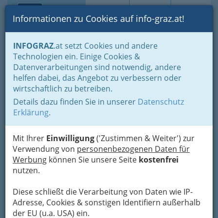
Toggle navi
Suche
Login
Menü
Informationen zu Cookies auf info-graz.at!
Home
Branchen
Gewerbe, Handwerk, Banken
INFOGRAZ
.at setzt Cookies und andere
Transport - Verkehr
Garagen-, Tankstellen- u. Servicestation
Technologien ein. Einige Cookies &
Tankstellen
Datenverarbeitungen sind notwendig, andere
Steinkläubl Johann
Nav
helfen dabei, das Angebot zu verbessern oder
wirtschaftlich zu betreiben.
Kärntner Straße 338, 8054 Graz
Details dazu finden Sie in unserer
Datenschutz
+43 316 284 504
Erklärung
.
+43 316 284 504
Mit Ihrer
Einwilligung
('Zustimmen & Weiter') zur
Verwendung von
personenbezogenen Daten für
Werbung
können Sie unsere Seite
kostenfrei
Karte
nutzen.
Diese schließt die Verarbeitung von Daten wie IP-
Adresse mit Google Maps anschauen
Adresse, Cookies & sonstigen Identifiern außerhalb
der EU (u.a. USA) ein.