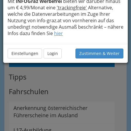
Mit
INFOGraz Werbefrei
bieten wir darüber hinaus
Fachgruppe der Garagen-, Tankstellen-
um € 4,99/Monat eine
'trackingfreie'
Alternative,
& Servicestationsunternehmungen
welche die Datenverarbeitungen im Zuge Ihrer
Nutzung von info-graz.at von vornherein auf das
unbedingt notwendige Ausmaß beschränkt – nähere
Garagengewerbe
Infos dazu finden Sie
hier
Servicestationen
Einstellungen
Login
Zustimmen & Weiter
Tankstellen
Tipps
Fahrschulen
Anerkennung österreichischer
Führerscheine im Ausland
L17-Ausbildung