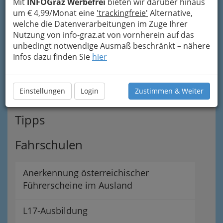
Fachgruppe der Garagen-, Tankstellen-
Mit
INFOGraz Werbefrei
bieten wir darüber hinaus
& Servicestationsunternehmungen
um € 4,99/Monat eine
'trackingfreie'
Alternative,
welche die Datenverarbeitungen im Zuge Ihrer
Nutzung von info-graz.at von vornherein auf das
Garagengewerbe
unbedingt notwendige Ausmaß beschränkt – nähere
Infos dazu finden Sie
hier
Servicestationen
Tankstellen
Einstellungen
Login
Zustimmen & Weiter
Tipps
Fahrschulen
Anerkennung österreichischer
Führerscheine im Ausland
L17-Ausbildung