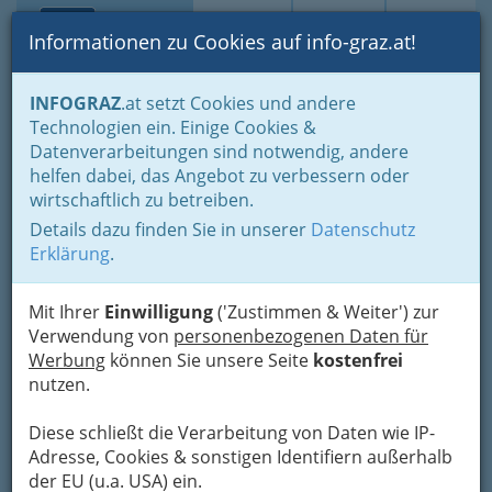
Toggle navi
Suche
Login
Menü
Informationen zu Cookies auf info-graz.at!
Home
Branchen
Gewerbe, Handwerk, Banken
INFOGRAZ
.at setzt Cookies und andere
Transport - Verkehr
Garagen-, Tankstellen- u. Servicestation
Technologien ein. Einige Cookies &
Tankstellen
Datenverarbeitungen sind notwendig, andere
Tank Roth Waltendorfer
Nav
helfen dabei, das Angebot zu verbessern oder
wirtschaftlich zu betreiben.
Hauptstraße
Details dazu finden Sie in unserer
Datenschutz
Waltendorfer Hauptstraße 88, 8010 Graz
Erklärung
.
+43 316 471 186
Mit Ihrer
Einwilligung
('Zustimmen & Weiter') zur
Gutschein
Verwendung von
personenbezogenen Daten für
Werbung
können Sie unsere Seite
kostenfrei
nutzen.
Karte
Diese schließt die Verarbeitung von Daten wie IP-
Karte anzeigen
Adresse, Cookies & sonstigen Identifiern außerhalb
der EU (u.a. USA) ein.