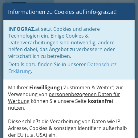
Toggle navi
Suche
Login
Menü
Informationen zu Cookies auf info-graz.at!
Home
Lebens-Guide
Tierfreunde
Tierschutz
INFOGRAZ
.at setzt Cookies und andere
Technologien ein. Einige Cookies &
DCM - Dogs, Cats and More
Datenverarbeitungen sind notwendig, andere
helfen dabei, das Angebot zu verbessern oder
Gemeinde St. Josef 182, 8503 St. Josef
wirtschaftlich zu betreiben.
+43 665 535 26 52
Details dazu finden Sie in unserer
Datenschutz
Erklärung
.
Mit Ihrer
Einwilligung
('Zustimmen & Weiter') zur
Karte
Verwendung von
personenbezogenen Daten für
Werbung
können Sie unsere Seite
kostenfrei
Karte anzeigen
nutzen.
Kontaktaufnahme
Diese schließt die Verarbeitung von Daten wie IP-
Adresse, Cookies & sonstigen Identifiern außerhalb
Um die Info-Graz Firmen
vor Spam-Mails zu
der EU (u.a. USA) ein.
bewahren
, verwenden wir an dieser Stelle zur