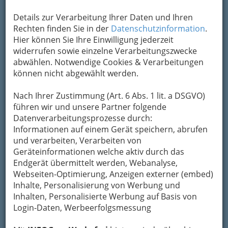
Übermittlung Ihrer Nachricht ein sicheres
Details zur Verarbeitung Ihrer Daten und Ihren
Formular. Ihre Nachricht wird nach dem
Rechten finden Sie in der
Datenschutzinformation
.
Absenden umgehend per Mail an das
Hier können Sie Ihre Einwilligung jederzeit
Unternehmen DCM - Dogs, Cats and More
widerrufen sowie einzelne Verarbeitungszwecke
weitergeleitet.
abwählen. Notwendige Cookies & Verarbeitungen
Mein Name
können nicht abgewählt werden.
Nach Ihrer Zustimmung (Art. 6 Abs. 1 lit. a DSGVO)
Meine Email Adresse
führen wir und unsere Partner folgende
Datenverarbeitungsprozesse durch:
Informationen auf einem Gerät speichern, abrufen
und verarbeiten, Verarbeiten von
Mein Betreff
Geräteinformationen welche aktiv durch das
Endgerät übermittelt werden, Webanalyse,
Webseiten-Optimierung, Anzeigen externer (embed)
Meine Nachricht
Inhalte, Personalisierung von Werbung und
Inhalten, Personalisierte Werbung auf Basis von
Login-Daten, Werbeerfolgsmessung