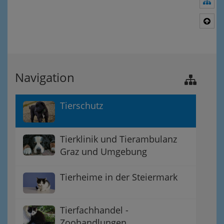
Nav
Nac
Navigation
Tierschutz
Tierklinik und Tierambulanz
Graz und Umgebung
Tierheime in der Steiermark
Tierfachhandel -
Zoohandlungen