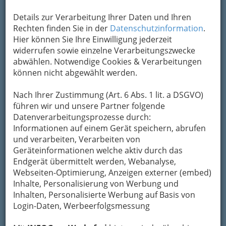
Um die Info-Graz Firmen
vor Spam-Mails zu
Details zur Verarbeitung Ihrer Daten und Ihren
bewahren
, verwenden wir an dieser Stelle zur
Rechten finden Sie in der
Datenschutzinformation
.
Übermittlung Ihrer Nachricht ein sicheres
Hier können Sie Ihre Einwilligung jederzeit
Formular. Ihre Nachricht wird nach dem
widerrufen sowie einzelne Verarbeitungszwecke
Absenden umgehend per Mail an das
abwählen. Notwendige Cookies & Verarbeitungen
Unternehmen RC Martinhof weitergeleitet.
können nicht abgewählt werden.
Mein Name
Nach Ihrer Zustimmung (Art. 6 Abs. 1 lit. a DSGVO)
führen wir und unsere Partner folgende
Datenverarbeitungsprozesse durch:
Meine Email Adresse
Informationen auf einem Gerät speichern, abrufen
und verarbeiten, Verarbeiten von
Geräteinformationen welche aktiv durch das
Endgerät übermittelt werden, Webanalyse,
Mein Betreff
Webseiten-Optimierung, Anzeigen externer (embed)
Inhalte, Personalisierung von Werbung und
Inhalten, Personalisierte Werbung auf Basis von
Meine Nachricht
Login-Daten, Werbeerfolgsmessung