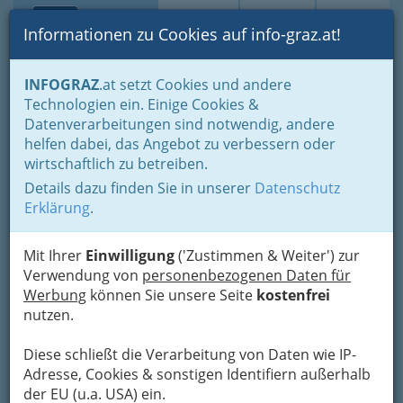
Toggle navi
Suche
Login
Menü
Informationen zu Cookies auf info-graz.at!
Home
Branchen
Freizeit & Sport
Vereine
INFOGRAZ
.at setzt Cookies und andere
Gesellschaft - Politik und Parteien
Tiervereine
Technologien ein. Einige Cookies &
RC Martinhof
Datenverarbeitungen sind notwendig, andere
Nav
helfen dabei, das Angebot zu verbessern oder
Rudersdorfer Straße 112, 8055 Graz
wirtschaftlich zu betreiben.
+43 664 8438 126
Details dazu finden Sie in unserer
Datenschutz
Erklärung
.
Mit Ihrer
Einwilligung
('Zustimmen & Weiter') zur
Karte
Verwendung von
personenbezogenen Daten für
Werbung
können Sie unsere Seite
kostenfrei
nutzen.
Adresse mit Google Maps anschauen
Diese schließt die Verarbeitung von Daten wie IP-
Adresse, Cookies & sonstigen Identifiern außerhalb
Kontaktaufnahme
der EU (u.a. USA) ein.