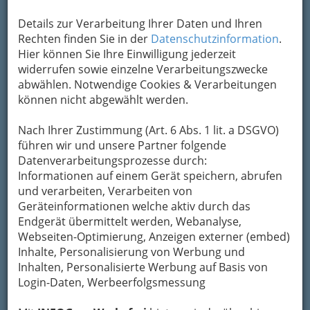
Um die Info-Graz Firmen
vor Spam-Mails zu
Details zur Verarbeitung Ihrer Daten und Ihren
bewahren
, verwenden wir an dieser Stelle zur
Rechten finden Sie in der
Datenschutzinformation
.
Übermittlung Ihrer Nachricht ein sicheres
Hier können Sie Ihre Einwilligung jederzeit
Formular. Ihre Nachricht wird nach dem
widerrufen sowie einzelne Verarbeitungszwecke
Absenden umgehend per Mail an das
abwählen. Notwendige Cookies & Verarbeitungen
Unternehmen Verein - Stibi´s Hundeparadies
können nicht abgewählt werden.
weitergeleitet.
Mein Name
Nach Ihrer Zustimmung (Art. 6 Abs. 1 lit. a DSGVO)
führen wir und unsere Partner folgende
Datenverarbeitungsprozesse durch:
Informationen auf einem Gerät speichern, abrufen
Meine Email Adresse
und verarbeiten, Verarbeiten von
Geräteinformationen welche aktiv durch das
Endgerät übermittelt werden, Webanalyse,
Mein Betreff
Webseiten-Optimierung, Anzeigen externer (embed)
Inhalte, Personalisierung von Werbung und
Inhalten, Personalisierte Werbung auf Basis von
Login-Daten, Werbeerfolgsmessung
Meine Nachricht