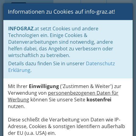
Toggle navi
Suche
Login
Menü
Informationen zu Cookies auf info-graz.at!
Home
Branchen
Freizeit & Sport
Vereine
INFOGRAZ
.at setzt Cookies und andere
Gesellschaft - Politik und Parteien
Tiervereine
Technologien ein. Einige Cookies &
Verein - Stibi´s
Datenverarbeitungen sind notwendig, andere
Nav
helfen dabei, das Angebot zu verbessern oder
Hundeparadies
wirtschaftlich zu betreiben.
Details dazu finden Sie in unserer
Datenschutz
Gassing 7, 8642 St. Lorenzen
Erklärung
.
+43 664 505 20 75
Mit Ihrer
Einwilligung
('Zustimmen & Weiter') zur
Verwendung von
personenbezogenen Daten für
Werbung
können Sie unsere Seite
kostenfrei
Karte
nutzen.
Karte anzeigen
Diese schließt die Verarbeitung von Daten wie IP-
Adresse, Cookies & sonstigen Identifiern außerhalb
Kontaktaufnahme
der EU (u.a. USA) ein.