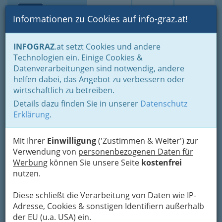
Toggle navi
Suche
Login
Menü
Informationen zu Cookies auf info-graz.at!
Home
Branchen
Freizeit & Sport
Vereine
INFOGRAZ
.at setzt Cookies und andere
Gesellschaft - Politik und Parteien
Tiervereine
Technologien ein. Einige Cookies &
Tilon - Tierliebe ohne
Datenverarbeitungen sind notwendig, andere
Nav
helfen dabei, das Angebot zu verbessern oder
Grenzen e.V.
wirtschaftlich zu betreiben.
Details dazu finden Sie in unserer
Datenschutz
Dr. F.X. Mayr Straße 299 /6, 8962 Gröbming
Erklärung
.
+43 660 697 87 71
Mit Ihrer
Einwilligung
('Zustimmen & Weiter') zur
Verwendung von
personenbezogenen Daten für
Werbung
können Sie unsere Seite
kostenfrei
Karte
nutzen.
Karte anzeigen
Diese schließt die Verarbeitung von Daten wie IP-
Adresse, Cookies & sonstigen Identifiern außerhalb
Kontaktaufnahme
der EU (u.a. USA) ein.