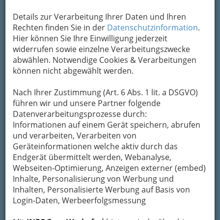
Um die Info-Graz Firmen
vor Spam-Mails zu
Details zur Verarbeitung Ihrer Daten und Ihren
bewahren
, verwenden wir an dieser Stelle zur
Rechten finden Sie in der
Datenschutzinformation
.
Übermittlung Ihrer Nachricht ein sicheres
Hier können Sie Ihre Einwilligung jederzeit
Formular. Ihre Nachricht wird nach dem
widerrufen sowie einzelne Verarbeitungszwecke
Absenden umgehend per Mail an das
abwählen. Notwendige Cookies & Verarbeitungen
Unternehmen Tilon - Tierliebe ohne Grenzen e.V.
können nicht abgewählt werden.
weitergeleitet.
Mein Name
Nach Ihrer Zustimmung (Art. 6 Abs. 1 lit. a DSGVO)
führen wir und unsere Partner folgende
Datenverarbeitungsprozesse durch:
Informationen auf einem Gerät speichern, abrufen
Meine Email Adresse
und verarbeiten, Verarbeiten von
Geräteinformationen welche aktiv durch das
Endgerät übermittelt werden, Webanalyse,
Mein Betreff
Webseiten-Optimierung, Anzeigen externer (embed)
Inhalte, Personalisierung von Werbung und
Inhalten, Personalisierte Werbung auf Basis von
Login-Daten, Werbeerfolgsmessung
Meine Nachricht