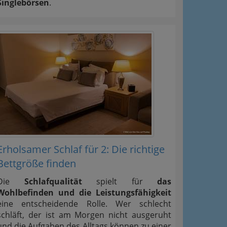
Singlebörsen
.
Erholsamer Schlaf für 2: Die richtige
Bettgröße finden
Die
Schlafqualität
spielt für
das
Wohlbefinden und die Leistungsfähigkeit
eine entscheidende Rolle. Wer schlecht
schläft, der ist am Morgen nicht ausgeruht
und die Aufgaben des Alltags können zu einer