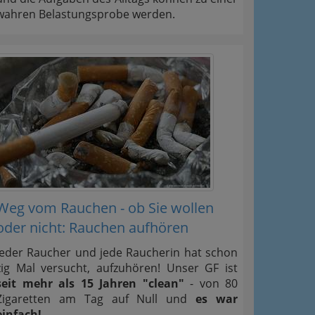
wahren Belastungsprobe werden.
Weg vom Rauchen - ob Sie wollen
oder nicht: Rauchen aufhören
Jeder Raucher und jede Raucherin hat schon
zig Mal versucht, aufzuhören! Unser GF ist
seit mehr als 15 Jahren "clean"
- von 80
Zigaretten am Tag auf Null und
es war
einfach!