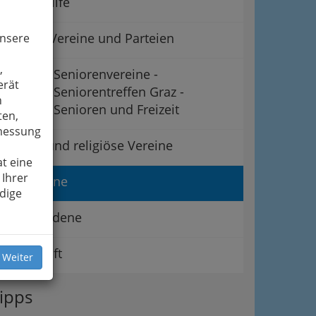
Lebenshilfe
Politik - Vereine und Parteien
unsere
,
Seniorenvereine -
erät
Seniorentreffen Graz -
n
Senioren und Freizeit
ten,
smessung
Soziale und religiöse Vereine
t eine
 Ihrer
Tiervereine
dige
Verschiedene
Wirtschaft
 Weiter
ipps