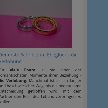
Der erste Schritt zum Eheglück - die
Verlobung
Für
viele Paare
ist sie einer der
romantischsten Momente ihrer Beziehung -
die Verlobung
. Manchmal ist es ein langer
und beschwerlicher Weg, bis die bedeutsame
Entscheidung getroffen wird, mit dem
Partner den Rest des Lebens verbringen zu
wollen.