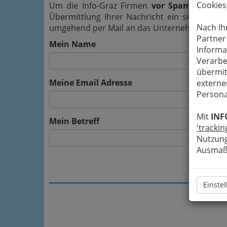
Cookies
Um die Info-Graz Firmen
vor Spam-Mails z
Übermittlung Ihrer Nachricht ein sicheres 
Nach Ih
umgehend per Mail an das Unternehmen N & N 
Partner
Mein Name
Informa
Verarbe
übermit
Meine Email Adresse
externe
Persona
Mit
INF
Mein Betreff
'trackin
Nutzung
Ausmaß 
Einste