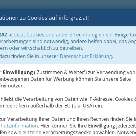
tionen zu Cookies auf info-graz.at!
B
F
G
B
GEN
LOGS
OTOS
ASTRONOMIE
RANCHEN
RAZ
.at setzt Cookies und andere Technologien ein. Einige C
aft - Politik und Parteien
Tiervereine
rarbeitungen sind notwendig, andere helfen dabei, das An
ern oder wirtschaftlich zu betreiben.
 dazu finden Sie in unserer
Datenschutz Erklärung
.
N
er
Einwilligung
('Zustimmen & Weiter') zur Verwendung von
enbezogenen Daten für Werbung
können Sie unsere Seite
rei
nutzen.
chließt die Verarbeitung von Daten wie IP-Adresse, Cookies 
n Identifiern außerhalb der EU (u.a. USA) ein.
 zur Verarbeitung Ihrer Daten und Ihren Rechten finden Sie i
hutzinformation
. Hier können Sie Ihre Einwilligung jederzeit
fen sowie einzelne Verarbeitungszwecke abwählen. Notwen