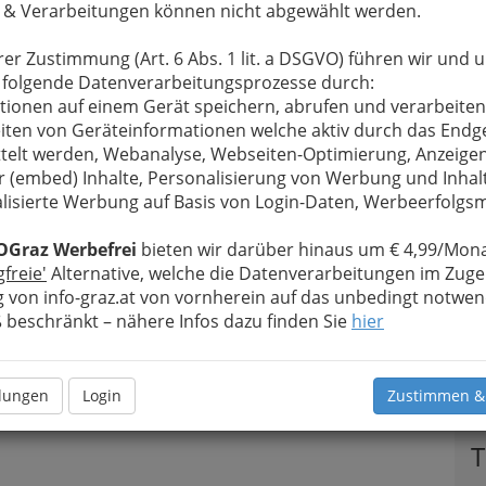
 & Verarbeitungen können nicht abgewählt werden.
u bewahren
, verwenden wir an dieser Stelle zur
Formular. Ihre Nachricht wird nach dem Absenden
rer Zustimmung (Art. 6 Abs. 1 lit. a DSGVO) führen wir und 
- helping Dogs weitergeleitet.
 folgende Datenverarbeitungsprozesse durch:
Meine Nachricht
tionen auf einem Gerät speichern, abrufen und verarbeiten
iten von Geräteinformationen welche aktiv durch das Endg
telt werden, Webanalyse, Webseiten-Optimierung, Anzeige
r (embed) Inhalte, Personalisierung von Werbung und Inhal
lisierte Werbung auf Basis von Login-Daten, Werbeerfolg
OGraz Werbefrei
bieten wir darüber hinaus um € 4,99/Mona
gfreie'
Alternative, welche die Datenverarbeitungen im Zuge
 von info-graz.at von vornherein auf das unbedingt notwen
beschränkt – nähere Infos dazu finden Sie
hier
Meine Nachricht senden
llungen
Login
Zustimmen &
T