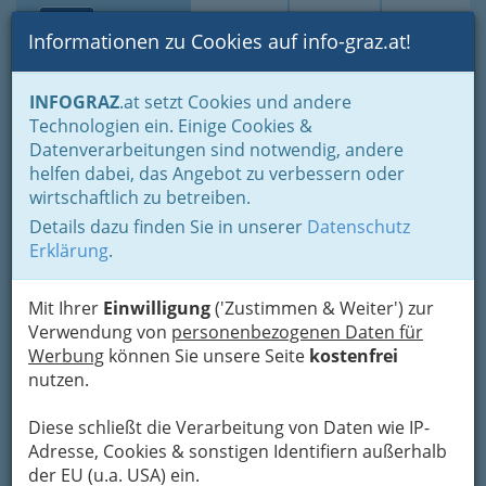
Toggle navi
Suche
Login
Menü
Informationen zu Cookies auf info-graz.at!
Home
Branchen
Freizeit & Sport
Vereine
INFOGRAZ
.at setzt Cookies und andere
Gesellschaft - Politik und Parteien
Tiervereine
Technologien ein. Einige Cookies &
PINO-paws In Need
Datenverarbeitungen sind notwendig, andere
Nav
helfen dabei, das Angebot zu verbessern oder
Tierschutzverein
wirtschaftlich zu betreiben.
Details dazu finden Sie in unserer
Datenschutz
Winterweg 21, 8046 Graz
Erklärung
.
+43 699 1008 9451
Mit Ihrer
Einwilligung
('Zustimmen & Weiter') zur
Verwendung von
personenbezogenen Daten für
Werbung
können Sie unsere Seite
kostenfrei
Karte
nutzen.
Karte anzeigen
Diese schließt die Verarbeitung von Daten wie IP-
Adresse, Cookies & sonstigen Identifiern außerhalb
Kontaktaufnahme
der EU (u.a. USA) ein.