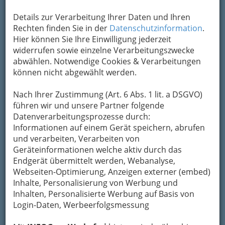
Um die Info-Graz Firmen
vor Spam-Mails zu
Details zur Verarbeitung Ihrer Daten und Ihren
bewahren
, verwenden wir an dieser Stelle zur
Rechten finden Sie in der
Datenschutzinformation
.
Übermittlung Ihrer Nachricht ein sicheres
Hier können Sie Ihre Einwilligung jederzeit
Formular. Ihre Nachricht wird nach dem
widerrufen sowie einzelne Verarbeitungszwecke
Absenden umgehend per Mail an das
abwählen. Notwendige Cookies & Verarbeitungen
Unternehmen PINO-paws In Need
können nicht abgewählt werden.
Tierschutzverein weitergeleitet.
Mein Name
Nach Ihrer Zustimmung (Art. 6 Abs. 1 lit. a DSGVO)
führen wir und unsere Partner folgende
Datenverarbeitungsprozesse durch:
Informationen auf einem Gerät speichern, abrufen
Meine Email Adresse
und verarbeiten, Verarbeiten von
Geräteinformationen welche aktiv durch das
Endgerät übermittelt werden, Webanalyse,
Mein Betreff
Webseiten-Optimierung, Anzeigen externer (embed)
Inhalte, Personalisierung von Werbung und
Inhalten, Personalisierte Werbung auf Basis von
Login-Daten, Werbeerfolgsmessung
Meine Nachricht