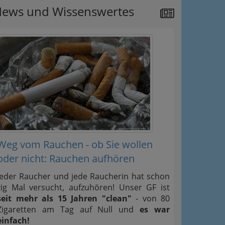
ews und Wissenswertes
Weg vom Rauchen - ob Sie wollen
oder nicht: Rauchen aufhören
Jeder Raucher und jede Raucherin hat schon
zig Mal versucht, aufzuhören! Unser GF ist
seit mehr als 15 Jahren "clean"
- von 80
Zigaretten am Tag auf Null und
es war
einfach!