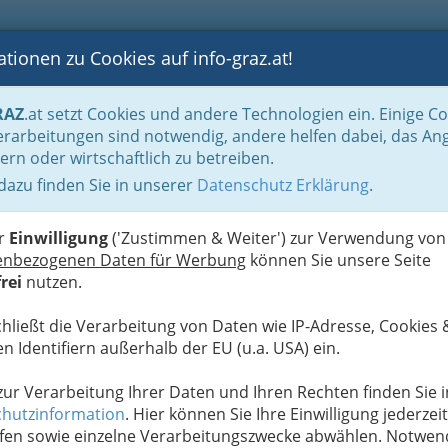
tionen zu Cookies auf info-graz.at!
B
F
G
B
GEN
LOGS
OTOS
ASTRONOMIE
RANCHEN
RAZ
.at setzt Cookies und andere Technologien ein. Einige C
aft - Politik und Parteien
Tiervereine
rarbeitungen sind notwendig, andere helfen dabei, das An
ern oder wirtschaftlich zu betreiben.
s
 dazu finden Sie in unserer
Datenschutz Erklärung
.
N
er
Einwilligung
('Zustimmen & Weiter') zur Verwendung von
enbezogenen Daten für Werbung
können Sie unsere Seite
rei
nutzen.
chließt die Verarbeitung von Daten wie IP-Adresse, Cookies 
n Identifiern außerhalb der EU (u.a. USA) ein.
 zur Verarbeitung Ihrer Daten und Ihren Rechten finden Sie i
hutzinformation
. Hier können Sie Ihre Einwilligung jederzeit
fen sowie einzelne Verarbeitungszwecke abwählen. Notwen