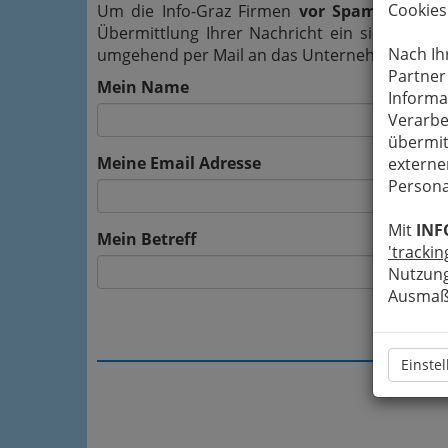
Cookies
Um die Info-Graz Firmen
vor Spam-Mails z
Übermittlung Ihrer Nachricht ein sicheres 
Nach Ih
umgehend per Mail an das Unternehmen Pferde
Partner
Mein Name
Informa
Verarbe
übermit
Meine Email Adresse
externe
Persona
Mit
INF
Mein Betreff
'trackin
Nutzung
Ausmaß 
Einste