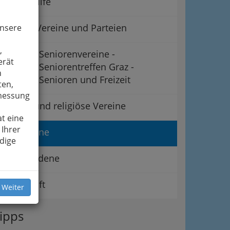
Lebenshilfe
Politik - Vereine und Parteien
unsere
,
Seniorenvereine -
erät
Seniorentreffen Graz -
n
Senioren und Freizeit
ten,
smessung
Soziale und religiöse Vereine
t eine
 Ihrer
Tiervereine
dige
Verschiedene
Wirtschaft
 Weiter
ipps