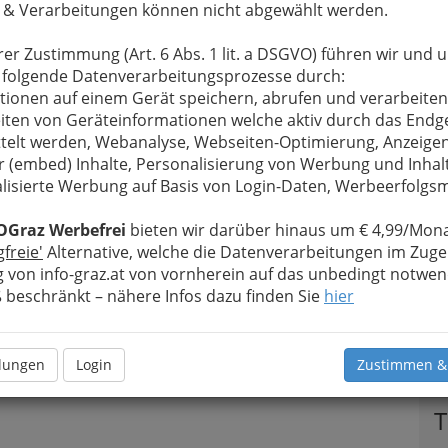
 & Verarbeitungen können nicht abgewählt werden.
u bewahren
, verwenden wir an dieser Stelle zur
Formular. Ihre Nachricht wird nach dem Absenden
rer Zustimmung (Art. 6 Abs. 1 lit. a DSGVO) führen wir und 
gnadenhof Edelweiss weitergeleitet.
 folgende Datenverarbeitungsprozesse durch:
Meine Nachricht
tionen auf einem Gerät speichern, abrufen und verarbeiten
iten von Geräteinformationen welche aktiv durch das Endg
telt werden, Webanalyse, Webseiten-Optimierung, Anzeige
r (embed) Inhalte, Personalisierung von Werbung und Inhal
lisierte Werbung auf Basis von Login-Daten, Werbeerfolg
OGraz Werbefrei
bieten wir darüber hinaus um € 4,99/Mona
gfreie'
Alternative, welche die Datenverarbeitungen im Zuge
 von info-graz.at von vornherein auf das unbedingt notwen
beschränkt – nähere Infos dazu finden Sie
hier
Meine Nachricht senden
llungen
Login
Zustimmen &
T