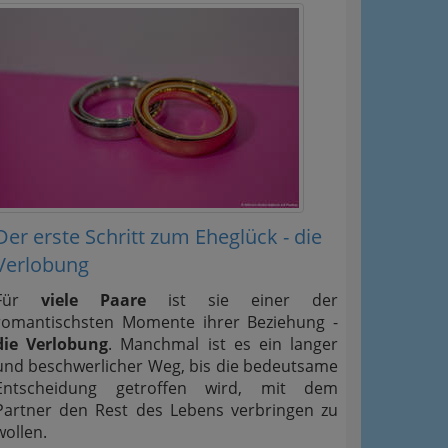
Der erste Schritt zum Eheglück - die
Verlobung
Für
viele Paare
ist sie einer der
romantischsten Momente ihrer Beziehung -
die Verlobung
. Manchmal ist es ein langer
und beschwerlicher Weg, bis die bedeutsame
Entscheidung getroffen wird, mit dem
Partner den Rest des Lebens verbringen zu
wollen.