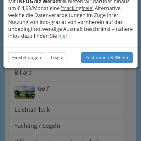
Mit
INFOGraz Werbefrei
bieten wir darüber hinaus
um € 4,99/Monat eine
'trackingfreie'
Alternative,
Hobby Fun Spass
welche die Datenverarbeitungen im Zuge Ihrer
Nutzung von info-graz.at von vornherein auf das
unbedingt notwendige Ausmaß beschränkt – nähere
Reitvereine
Infos dazu finden Sie
hier
Basketball
Einstellungen
Login
Zustimmen & Weiter
Billard
Golf
Leichtathletik
Yachting / Segeln