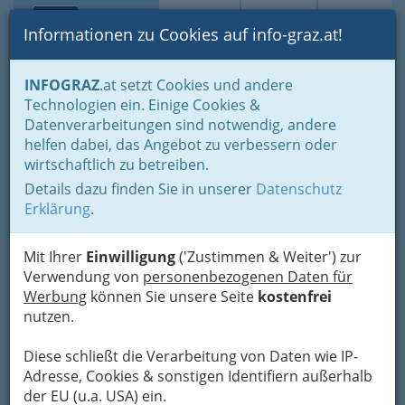
Toggle navi
Suche
Login
Menü
Informationen zu Cookies auf info-graz.at!
Home
Branchen
Freizeit & Sport
Sport
Sportvereine
INFOGRAZ
.at setzt Cookies und andere
Turnen - Gymnastik
Technologien ein. Einige Cookies &
SSV Dreihackeng.
Datenverarbeitungen sind notwendig, andere
Nav
helfen dabei, das Angebot zu verbessern oder
Kasernstraße 8, 8010 Graz
wirtschaftlich zu betreiben.
Details dazu finden Sie in unserer
Datenschutz
Erklärung
.
Karte
Mit Ihrer
Einwilligung
('Zustimmen & Weiter') zur
Verwendung von
personenbezogenen Daten für
Werbung
können Sie unsere Seite
kostenfrei
Adresse mit Google Maps anschauen
nutzen.
Diese schließt die Verarbeitung von Daten wie IP-
Adresse, Cookies & sonstigen Identifiern außerhalb
der EU (u.a. USA) ein.