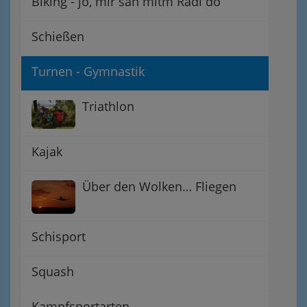
Biking - jo, mir san mitm Radl do
Schießen
Turnen - Gymnastik
Triathlon
Kajak
Über den Wolken… Fliegen
Schisport
Squash
Kampfsportarten