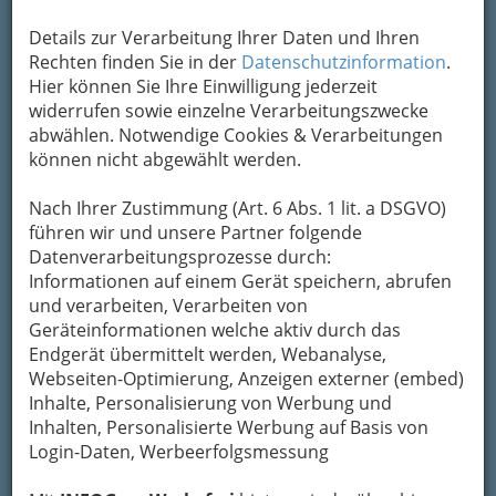
Karte anzeigen
Details zur Verarbeitung Ihrer Daten und Ihren
Kontaktaufnahme
Rechten finden Sie in der
Datenschutzinformation
.
Hier können Sie Ihre Einwilligung jederzeit
Um die Info-Graz Firmen
vor Spam-Mails zu
widerrufen sowie einzelne Verarbeitungszwecke
bewahren
, verwenden wir an dieser Stelle zur
abwählen. Notwendige Cookies & Verarbeitungen
Übermittlung Ihrer Nachricht ein sicheres
können nicht abgewählt werden.
Formular. Ihre Nachricht wird nach dem
Absenden umgehend per Mail an das
Nach Ihrer Zustimmung (Art. 6 Abs. 1 lit. a DSGVO)
Unternehmen Akademischer Turnverein Graz
führen wir und unsere Partner folgende
weitergeleitet.
Datenverarbeitungsprozesse durch:
Informationen auf einem Gerät speichern, abrufen
Mein Name
und verarbeiten, Verarbeiten von
Geräteinformationen welche aktiv durch das
Endgerät übermittelt werden, Webanalyse,
Meine Email Adresse
Webseiten-Optimierung, Anzeigen externer (embed)
Inhalte, Personalisierung von Werbung und
Inhalten, Personalisierte Werbung auf Basis von
Mein Betreff
Login-Daten, Werbeerfolgsmessung