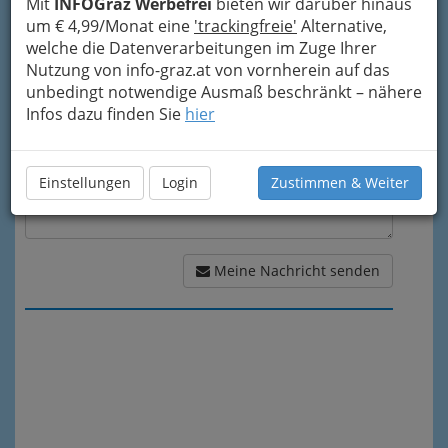
Mit
INFOGraz Werbefrei
bieten wir darüber hinaus
um € 4,99/Monat eine
'trackingfreie'
Alternative,
Meine Nachricht
welche die Datenverarbeitungen im Zuge Ihrer
Nutzung von info-graz.at von vornherein auf das
unbedingt notwendige Ausmaß beschränkt – nähere
Infos dazu finden Sie
hier
Einstellungen
Login
Zustimmen & Weiter
Meine Nachricht senden