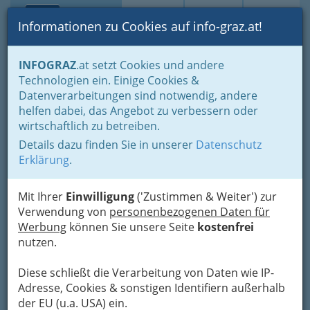
Toggle navi
Suche
Login
Menü
Informationen zu Cookies auf info-graz.at!
Home
Branchen
Freizeit & Sport
Sport
Sportvereine
INFOGRAZ
.at setzt Cookies und andere
Turnen - Gymnastik
Technologien ein. Einige Cookies &
Alt - Herren - Verband des
Datenverarbeitungen sind notwendig, andere
Nav
helfen dabei, das Angebot zu verbessern oder
Akademischen Turnvereins
wirtschaftlich zu betreiben.
Graz
Details dazu finden Sie in unserer
Datenschutz
Erklärung
.
Bürgergasse 4, 8010 Graz
+43 316 822 393
Mit Ihrer
Einwilligung
('Zustimmen & Weiter') zur
+43 316 822 393
Verwendung von
personenbezogenen Daten für
Werbung
können Sie unsere Seite
kostenfrei
nutzen.
Ansprechperson: Gerald Haas
Diese schließt die Verarbeitung von Daten wie IP-
Karte
Adresse, Cookies & sonstigen Identifiern außerhalb
der EU (u.a. USA) ein.