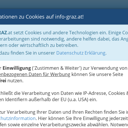
tionen zu Cookies auf info-graz.at!
B
F
G
B
GEN
LOGS
OTOS
ASTRONOMIE
RANCHEN
RAZ
.at setzt Cookies und andere Technologien ein. Einige C
ne
Turnen - Gymnastik
rarbeitungen sind notwendig, andere helfen dabei, das An
ern oder wirtschaftlich zu betreiben.
 dazu finden Sie in unserer
Datenschutz Erklärung
.
S
ne & Clubs
er
Einwilligung
('Zustimmen & Weiter') zur Verwendung von
enbezogenen Daten für Werbung
können Sie unsere Seite
rei
nutzen.
Alle Bezirke
chließt die Verarbeitung von Daten wie IP-Adresse, Cookies 
1
n Identifiern außerhalb der EU (u.a. USA) ein.
 zur Verarbeitung Ihrer Daten und Ihren Rechten finden Sie i
ntrag ändern
hutzinformation
. Hier können Sie Ihre Einwilligung jederzeit
fen sowie einzelne Verarbeitungszwecke abwählen. Notwen