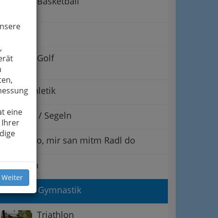
Basketball
unsere
Billard
,
Golf
erät
n
ten,
Leichtathletik
smessung
t eine
Yachting / Segeln
 Ihrer
dige
Biking - jo, mir san mitm Radl do
Schießen
 Weiter
Turnen - Gymnastik
Triathlon