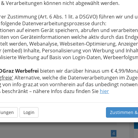
 & Verarbeitungen können nicht abgewählt werden.
rer Zustimmung (Art. 6 Abs. 1 lit. a DSGVO) führen wir und 
2
 folgende Datenverarbeitungsprozesse durch:
tionen auf einem Gerät speichern, abrufen und verarbeiten
iten von Geräteinformationen welche aktiv durch das Endg
telt werden, Webanalyse, Webseiten-Optimierung, Anzeige
r (embed) Inhalte, Personalisierung von Werbung und Inhal
lisierte Werbung auf Basis von Login-Daten, Werbeerfolg
OGraz Werbefrei
bieten wir darüber hinaus um € 4,99/Mona
3
gfreie'
Alternative, welche die Datenverarbeitungen im Zuge
 von info-graz.at von vornherein auf das unbedingt notwen
beschränkt – nähere Infos dazu finden Sie
hier
ntrag ändern
llungen
Login
Zustimmen &
4