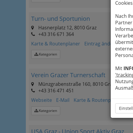
Cookies
Nach Ih
Turn- und Sportunion
Partner
Hasnerplatz 12, 8010 Graz
Informa
+43 316 671 364
Verarbe
übermit
Karte & Routenplaner
Eintrag ändern
externe
Kategorien
Persona
Mit
INF
Verein Grazer Turnerschaft
'trackin
Nutzung
Münzgrabenstraße 160, 8010 Graz
Ausmaß 
+43 316 471 451
Webseite
E-Mail
Karte & Routenplaner
Ei
Einste
Kategorien
USA Graz - Union Sport Aktiv Graz