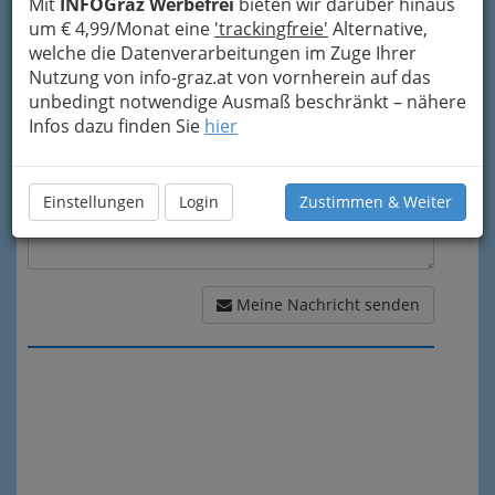
Mit
INFOGraz Werbefrei
bieten wir darüber hinaus
um € 4,99/Monat eine
'trackingfreie'
Alternative,
Meine Nachricht
welche die Datenverarbeitungen im Zuge Ihrer
Nutzung von info-graz.at von vornherein auf das
unbedingt notwendige Ausmaß beschränkt – nähere
Infos dazu finden Sie
hier
Einstellungen
Login
Zustimmen & Weiter
Meine Nachricht senden