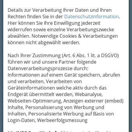
Details zur Verarbeitung Ihrer Daten und Ihren
Kontaktaufnahme
Rechten finden Sie in der
Datenschutzinformation
.
Hier können Sie Ihre Einwilligung jederzeit
Um die Info-Graz Firmen
vor Spam-Mails zu
widerrufen sowie einzelne Verarbeitungszwecke
bewahren
, verwenden wir an dieser Stelle zur
abwählen. Notwendige Cookies & Verarbeitungen
Übermittlung Ihrer Nachricht ein sicheres
können nicht abgewählt werden.
Formular. Ihre Nachricht wird nach dem
Absenden umgehend per Mail an das
Nach Ihrer Zustimmung (Art. 6 Abs. 1 lit. a DSGVO)
Unternehmen Assecura Beratungs- und
führen wir und unsere Partner folgende
Verwaltungsgmbh weitergeleitet.
Datenverarbeitungsprozesse durch:
Informationen auf einem Gerät speichern, abrufen
Mein Name
und verarbeiten, Verarbeiten von
Geräteinformationen welche aktiv durch das
Endgerät übermittelt werden, Webanalyse,
Meine Email Adresse
Webseiten-Optimierung, Anzeigen externer (embed)
Inhalte, Personalisierung von Werbung und
Inhalten, Personalisierte Werbung auf Basis von
Login-Daten, Werbeerfolgsmessung
Mein Betreff