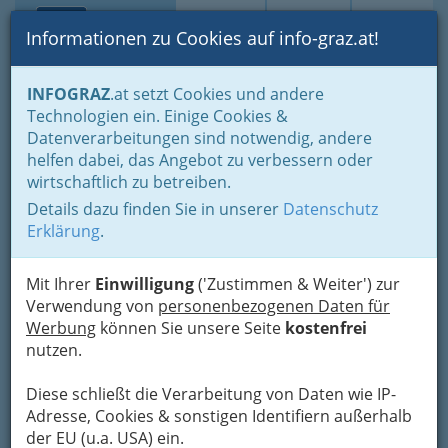
Toggle navi
Suche
Login
Menü
Informationen zu Cookies auf info-graz.at!
Home
Branchen
Gewerbe, Handwerk, Banken
INFOGRAZ
.at setzt Cookies und andere
Information und Consulting
Technologien ein. Einige Cookies &
Versicherungsmakler und Versicherungsmaklerinnen
Datenverarbeitungen sind notwendig, andere
Assecura Beratungs- und
helfen dabei, das Angebot zu verbessern oder
wirtschaftlich zu betreiben.
Verwaltungsgmbh
Details dazu finden Sie in unserer
Datenschutz
Münzgrabenstraße 36, 8010 Graz
Erklärung
.
+43 316 816 690 0
+43 316 816 690 90
Mit Ihrer
Einwilligung
('Zustimmen & Weiter') zur
Verwendung von
personenbezogenen Daten für
Werbung
können Sie unsere Seite
kostenfrei
nutzen.
Karte
Diese schließt die Verarbeitung von Daten wie IP-
Adresse, Cookies & sonstigen Identifiern außerhalb
Adresse mit Google Maps anschauen
der EU (u.a. USA) ein.