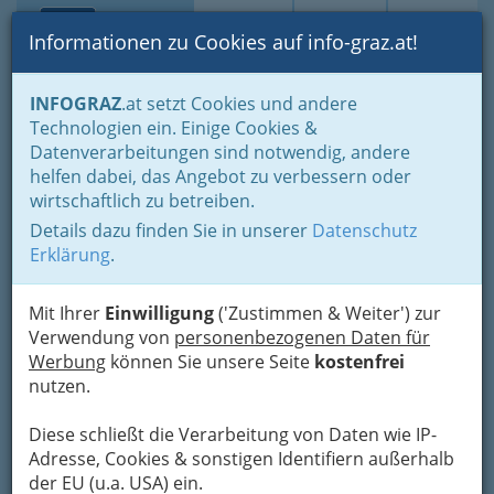
Toggle navi
Suche
Login
Menü
Informationen zu Cookies auf info-graz.at!
Home
Branchen
Einkaufen & Schenken - der Handel
INFOGRAZ
.at setzt Cookies und andere
Handel in Graz
Dinge des täglichen Lebens
Technologien ein. Einige Cookies &
Radio- und Elektrohandel
Videotheken
Datenverarbeitungen sind notwendig, andere
Lindenau & Co. Gesellschaft
Nav
helfen dabei, das Angebot zu verbessern oder
wirtschaftlich zu betreiben.
m.b.H.
Details dazu finden Sie in unserer
Datenschutz
Krottendorfer Straße 91, 8052 Graz-Wetzelsdorf
Erklärung
.
+43 316 714468
+43 316 71446812
Mit Ihrer
Einwilligung
('Zustimmen & Weiter') zur
Verwendung von
personenbezogenen Daten für
Werbung
können Sie unsere Seite
kostenfrei
nutzen.
Karte
Diese schließt die Verarbeitung von Daten wie IP-
Adresse, Cookies & sonstigen Identifiern außerhalb
Adresse mit Google Maps anschauen
der EU (u.a. USA) ein.