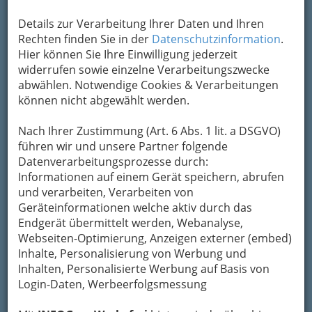
Details zur Verarbeitung Ihrer Daten und Ihren
Kontaktaufnahme
Rechten finden Sie in der
Datenschutzinformation
.
Hier können Sie Ihre Einwilligung jederzeit
Um die Info-Graz Firmen
vor Spam-Mails zu
widerrufen sowie einzelne Verarbeitungszwecke
bewahren
, verwenden wir an dieser Stelle zur
abwählen. Notwendige Cookies & Verarbeitungen
Übermittlung Ihrer Nachricht ein sicheres
können nicht abgewählt werden.
Formular. Ihre Nachricht wird nach dem
Absenden umgehend per Mail an das
Nach Ihrer Zustimmung (Art. 6 Abs. 1 lit. a DSGVO)
Unternehmen Lindenau & Co. Gesellschaft
führen wir und unsere Partner folgende
m.b.H. weitergeleitet.
Datenverarbeitungsprozesse durch:
Informationen auf einem Gerät speichern, abrufen
Mein Name
und verarbeiten, Verarbeiten von
Geräteinformationen welche aktiv durch das
Endgerät übermittelt werden, Webanalyse,
Meine Email Adresse
Webseiten-Optimierung, Anzeigen externer (embed)
Inhalte, Personalisierung von Werbung und
Inhalten, Personalisierte Werbung auf Basis von
Login-Daten, Werbeerfolgsmessung
Mein Betreff