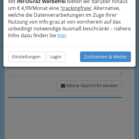
Mit
INFOGraz Werbefrei
bieten wir darüber hinaus
um € 4,99/Monat eine
'trackingfreie'
Alternative,
Meine Nachricht
welche die Datenverarbeitungen im Zuge Ihrer
Nutzung von info-graz.at von vornherein auf das
unbedingt notwendige Ausmaß beschränkt – nähere
Infos dazu finden Sie
hier
Einstellungen
Login
Zustimmen & Weiter
Meine Nachricht senden