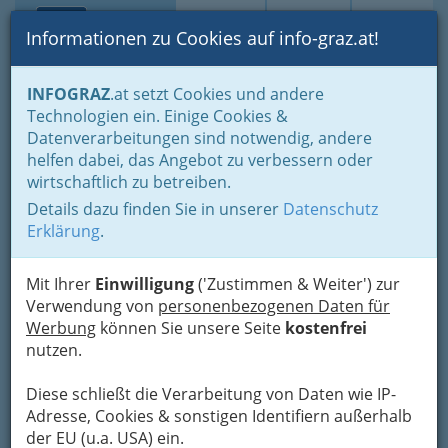
Toggle navi
Suche
Login
Menü
Informationen zu Cookies auf info-graz.at!
Home
Branchen
Wohnen & Einrichten
Einrichten
INFOGRAZ
.at setzt Cookies und andere
Wohnraumberatung - Wohnraumberater und
Technologien ein. Einige Cookies &
Wohnraumberaterinnen
Datenverarbeitungen sind notwendig, andere
Feng Shui Consulting Ingrid
Nav
helfen dabei, das Angebot zu verbessern oder
wirtschaftlich zu betreiben.
Sator
Details dazu finden Sie in unserer
Datenschutz
Viktor von Geramb-Straße 80, 8054 Graz
Erklärung
.
+43 316 255 562
+43 316 253 465
Mit Ihrer
Einwilligung
('Zustimmen & Weiter') zur
+43 664 541 32 09
Verwendung von
personenbezogenen Daten für
Werbung
können Sie unsere Seite
kostenfrei
nutzen.
Feng Shui - Die Kunst des harmonischen Bauens,
Diese schließt die Verarbeitung von Daten wie IP-
Wohnens und Arbeitens!
Adresse, Cookies & sonstigen Identifiern außerhalb
der EU (u.a. USA) ein.