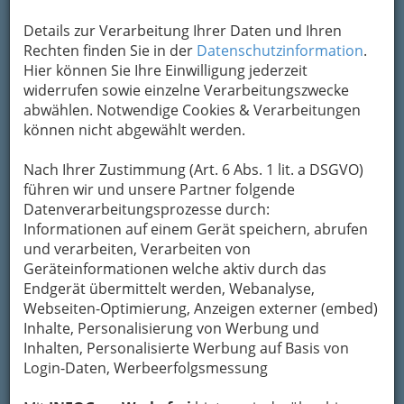
Karte
Details zur Verarbeitung Ihrer Daten und Ihren
Rechten finden Sie in der
Datenschutzinformation
.
Adresse mit Google Maps anschauen
Hier können Sie Ihre Einwilligung jederzeit
widerrufen sowie einzelne Verarbeitungszwecke
abwählen. Notwendige Cookies & Verarbeitungen
Kontaktaufnahme
können nicht abgewählt werden.
Um die Info-Graz Firmen
vor Spam-Mails zu
Nach Ihrer Zustimmung (Art. 6 Abs. 1 lit. a DSGVO)
bewahren
, verwenden wir an dieser Stelle zur
führen wir und unsere Partner folgende
Übermittlung Ihrer Nachricht ein sicheres
Datenverarbeitungsprozesse durch:
Formular. Ihre Nachricht wird nach dem
Informationen auf einem Gerät speichern, abrufen
Absenden umgehend per Mail an das
und verarbeiten, Verarbeiten von
Unternehmen Feng Shui Consulting Ingrid Sator
Geräteinformationen welche aktiv durch das
weitergeleitet.
Endgerät übermittelt werden, Webanalyse,
Mein Name
Webseiten-Optimierung, Anzeigen externer (embed)
Inhalte, Personalisierung von Werbung und
Inhalten, Personalisierte Werbung auf Basis von
Login-Daten, Werbeerfolgsmessung
Meine Email Adresse