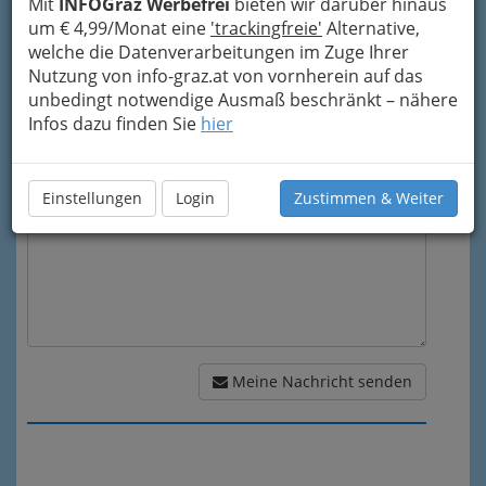
Mit
INFOGraz Werbefrei
bieten wir darüber hinaus
um € 4,99/Monat eine
'trackingfreie'
Alternative,
Mein Betreff
welche die Datenverarbeitungen im Zuge Ihrer
Nutzung von info-graz.at von vornherein auf das
unbedingt notwendige Ausmaß beschränkt – nähere
Infos dazu finden Sie
hier
Meine Nachricht
Einstellungen
Login
Zustimmen & Weiter
Meine Nachricht senden