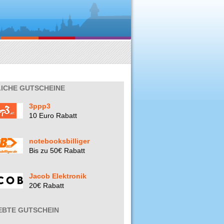
ICHE GUTSCHEINE
3ppp3
10 Euro Rabatt
notebooksbilliger
Bis zu 50€ Rabatt
Jacob Elektronik
20€ Rabatt
EBTE GUTSCHEIN