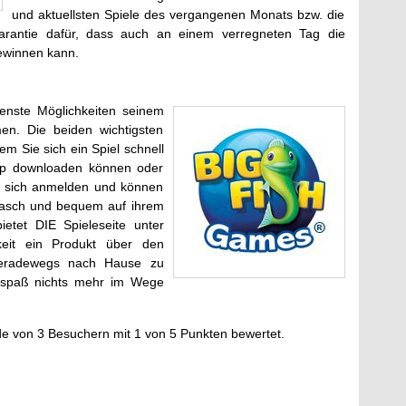
und aktuellsten Spiele des vergangenen Monats bzw. die
arantie dafür, dass auch an einem verregneten Tag die
winnen kann.
denste Möglichkeiten seinem
men. Die beiden wichtigsten
m Sie sich ein Spiel schnell
op downloaden können oder
e sich anmelden und können
rasch und bequem auf ihrem
ietet DIE Spieleseite unter
keit ein Produkt über den
geradewegs nach Hause zu
ielspaß nichts mehr im Wege
e von
3
Besuchern mit
1
von
5
Punkten bewertet.