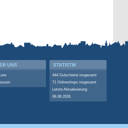
ER UNS
STATISTIK
 uns
444 Gutscheine insgesamt
essum
71 Onlineshops insgesamt
Letzte Aktualisierung:
06.08.2026