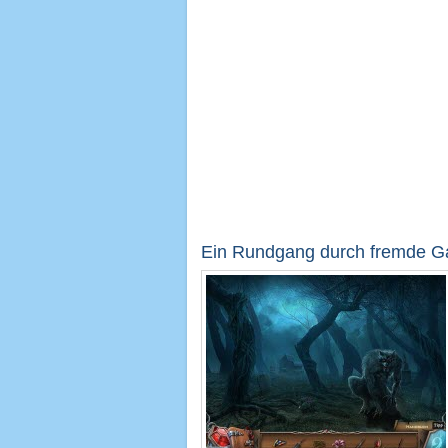
Ein Rundgang durch fremde G