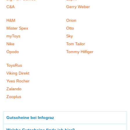
C&A
Gerry Weber
H&M
Orion
Mister Spex
Otto
myToys
Sky
Nike
Tom Tailor
Opodo
Tommy Hilfiger
ToysRus
Viking Direkt
Yves Rocher
Zalando
Zooplus
Gutscheine bei Infograz