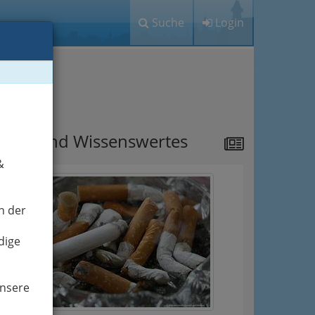
Suche
Login
ipps
ews und Wissenswertes
&
n der
dige
unsere