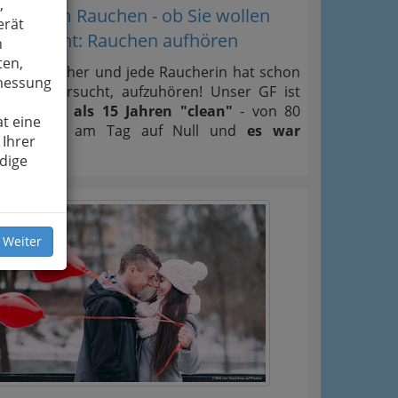
,
Weg vom Rauchen - ob Sie wollen
erät
oder nicht: Rauchen aufhören
n
ten,
Jeder Raucher und jede Raucherin hat schon
smessung
zig Mal versucht, aufzuhören! Unser GF ist
seit mehr als 15 Jahren "clean"
- von 80
t eine
Zigaretten am Tag auf Null und
es war
 Ihrer
einfach!
dige
 Weiter