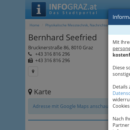
Informa
Home
Physikalische Messtechnik, Nachrichtentechnik
Bernhard Seefried
Mit Ihr
Brucknerstraße 86, 8010 Graz
person
+43 316 816 296
kostenf
+43 316 816 296
Diese s
sonstige
Details
Karte
Datensc
widerru
Cookies
Adresse mit Google Maps anschauen
Nach Ih
Partner