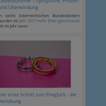
Liebeskummer – Symptome, Phasen
und Überwindung
In sechs österreichischen Bundesländern
wurden im
Jahr 2017 mehr Ehen geschlossen
als im Jahr zuvor.
Der erste Schritt zum Eheglück - die
Verlobung