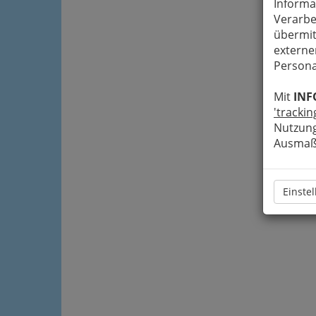
Informa
Verarbe
übermit
externe
Persona
Mit
INF
'trackin
Nutzung
Ausmaß 
Einste