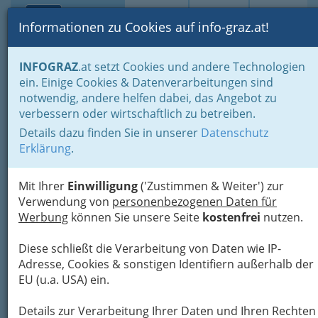
Toggle navi
Suche
Login
Menü
Informationen zu Cookies auf info-graz.at!
Home
Über IPM
Datenschutz
INFOGRAZ
.at setzt Cookies und andere Technologien
ein. Einige Cookies & Datenverarbeitungen sind
Datenschutz
Nav
notwendig, andere helfen dabei, das Angebot zu
Meh
verbessern oder wirtschaftlich zu betreiben.
Allgemeines zum Datenschutz
Details dazu finden Sie in unserer
Datenschutz
Erklärung
.
Der Schutz Ihrer persönlichen Daten ist uns ein
besonderes Anliegen.
Wir verarbeiten Ihre
Mit Ihrer
Einwilligung
('Zustimmen & Weiter') zur
Daten ausschließlich auf Grundlage der
Verwendung von
personenbezogenen Daten für
gesetzlichen Bestimmungen gemäß DSGVO,
TKG
Werbung
können Sie unsere Seite
kostenfrei
nutzen.
2003
. Die INFO-Portal Marketinggesellschaft
mbH ist Verantwortliche im Sinne des Art 4 Z 7
Diese schließt die Verarbeitung von Daten wie IP-
DSGVO.
Adresse, Cookies & sonstigen Identifiern außerhalb der
In diesen Datenschutzinformationen
EU (u.a. USA) ein.
informieren wir Sie über die wichtigsten Aspekte
der Datenverarbeitung im Rahmen unserer
Details zur Verarbeitung Ihrer Daten und Ihren Rechten