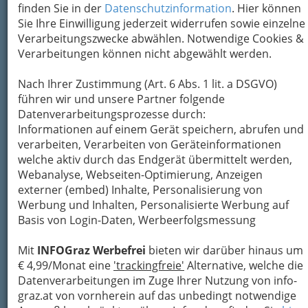
Website. Wenn Sie per Formular auf der
finden Sie in der
Datenschutzinformation
. Hier können
Website oder per E-Mail Kontakt mit uns
Sie Ihre Einwilligung jederzeit widerrufen sowie einzelne
aufnehmen, werden Ihre angegebenen Daten
Verarbeitungszwecke abwählen. Notwendige Cookies &
zwecks Bearbeitung der Anfrage und für den Fall
Verarbeitungen können nicht abgewählt werden.
von Anschlussfragen bei uns gespeichert. Da
uns der Schutz Ihrer persönlichen Daten ein
Nach Ihrer Zustimmung (Art. 6 Abs. 1 lit. a DSGVO)
besonderes Anliegen ist, geben wir gespeicherte
führen wir und unsere Partner folgende
Daten bei info-graz.at in keinem Fall weiter bei
Datenverarbeitungsprozesse durch:
grazhats.at ausschlielich an das Shopsystem
Informationen auf einem Gerät speichern, abrufen und
und die Zahlungsabwickler.
verarbeiten, Verarbeiten von Geräteinformationen
Eine Verwendung der Daten erfolgt, bis Sie der
welche aktiv durch das Endgerät übermittelt werden,
Verwendung widersprechen bzw. Ihre
Webanalyse, Webseiten-Optimierung, Anzeigen
Einwilligung widerrufen; dann werden auf Ihren
externer (embed) Inhalte, Personalisierung von
Antrag hin die Daten gelöscht, sofern dann kein
Werbung und Inhalten, Personalisierte Werbung auf
rechtmäßiger Verarbeitungszweck mehr
Basis von Login-Daten, Werbeerfolgsmessung
vorliegt. Ein Widerspruch bzw. ein Widerruf der
Einwilligung ist jederzeit durch Mitteilung an die
Mit
INFOGraz Werbefrei
bieten wir darüber hinaus um
E-Mail-Adresse
€ 4,99/Monat eine
newsletter@infograz.at
'trackingfreie'
Alternative, welche die
oder
newsletter@grazhats.at
Datenverarbeitungen im Zuge Ihrer Nutzung von info-
möglich.
graz.at von vornherein auf das unbedingt notwendige