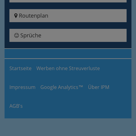
Routenplan
Sprüche
Startseite
Werben ohne Streuverluste
Impressum
Google Analytics™
Über IPM
AGB's