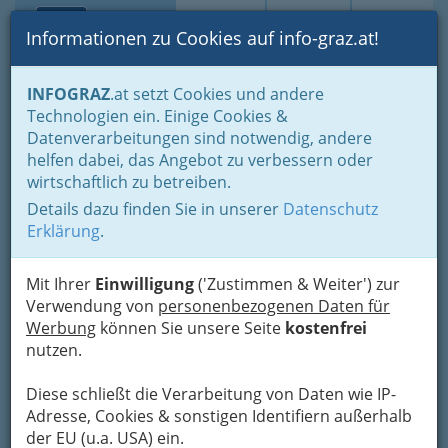
Toggle navi
Suche
Login
Menü
Informationen zu Cookies auf info-graz.at!
Home
Veranstaltungen
INFOGRAZ
.at setzt Cookies und andere
Technologien ein. Einige Cookies &
Veranstaltungen Graz
Nav
Datenverarbeitungen sind notwendig, andere
heute, wie im Kulturserver -
Meh
helfen dabei, das Angebot zu verbessern oder
plus Events Steiermark!
wirtschaftlich zu betreiben.
Details dazu finden Sie in unserer
Datenschutz
Gratis eintragen im
Erklärung
.
Veranstaltungskalender.
Mit Ihrer
Einwilligung
('Zustimmen & Weiter') zur
Events, gute Unterhaltung - auch
Verwendung von
personenbezogenen Daten für
Selbsteintrag, ob Party oder
Werbung
können Sie unsere Seite
kostenfrei
nutzen.
Konzert
Veranstaltungen Steiermark heute (natürlich
Diese schließt die Verarbeitung von Daten wie IP-
auch für die nächsten Wochen und Monate) und
Adresse, Cookies & sonstigen Identifiern außerhalb
aus dem restlichen Österreich in unserem
der EU (u.a. USA) ein.