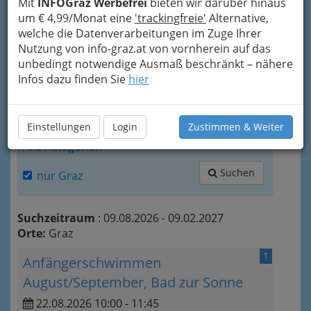
Mit
INFOGraz Werbefrei
bieten wir darüber hinaus
Zeitraum
um € 4,99/Monat eine
'trackingfreie'
Alternative,
welche die Datenverarbeitungen im Zuge Ihrer
Nutzung von info-graz.at von vornherein auf das
unbedingt notwendige Ausmaß beschränkt – nähere
Infos dazu finden Sie
hier
heute
morgen
Wochenende
Kategorien
Einstellungen
Login
Zustimmen & Weiter
Alle Kategorien
Suchen
nur Graz
Suchzeitraum
: 09.08.2026 - 09.02.2027
Orte:
Graz
1
Anfängerschwimmen
August/September, Bad zur Sonne
22.08.2026 10:00 - 11:45