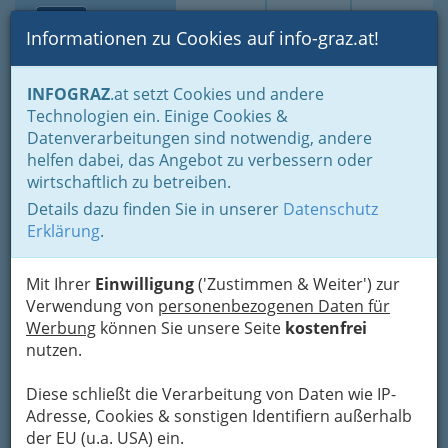
Toggle navi
Suche
Login
Menü
Informationen zu Cookies auf info-graz.at!
Home
Veranstaltungen
Festivals und Veranstaltungsreihen
INFOGRAZ
.at setzt Cookies und andere
Technologien ein. Einige Cookies &
Datenverarbeitungen sind notwendig, andere
Festivals Graz und Graz-
helfen dabei, das Angebot zu verbessern oder
Umgebung - jährliche
wirtschaftlich zu betreiben.
Events und Highlights in
Details dazu finden Sie in unserer
Datenschutz
ganz Österreich
Erklärung
.
Sollten Sie über die Kategorien in der Navigation
Mit Ihrer
Einwilligung
('Zustimmen & Weiter') zur
rechts und in der Suche unten zu keinem
Verwendung von
personenbezogenen Daten für
Ergebnis kommen:
Werbung
können Sie unsere Seite
Suchen Sie
in allen
kostenfrei
Bereichen des Eventkalenders
nutzen.
nach
Veranstaltungen
auf INFOGRAZ.at mit
Google™-Technik.
Diese schließt die Verarbeitung von Daten wie IP-
Adresse, Cookies & sonstigen Identifiern außerhalb
Immer wieder neu: Unterhaltung
der EU (u.a. USA) ein.