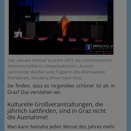
Das ‚elevate festival‘ brachte 2015 die charismatische
Wissenschaftlerin, Umweltaktivistin, Autorin
zahlreicher Bücher und Trägerin des Alternativen
Nobelpreis ,Vandana Shiva‘ nach Graz.
Sie finden, dass es nirgendwo schöner ist als in
Graz? Das verstehen wir.
Kulturelle Großveranstaltungen, die
jährlich sattfinden, sind in Graz nicht
die Ausnahme!
Man kann beinahe jeden Monat des Jahres mehr