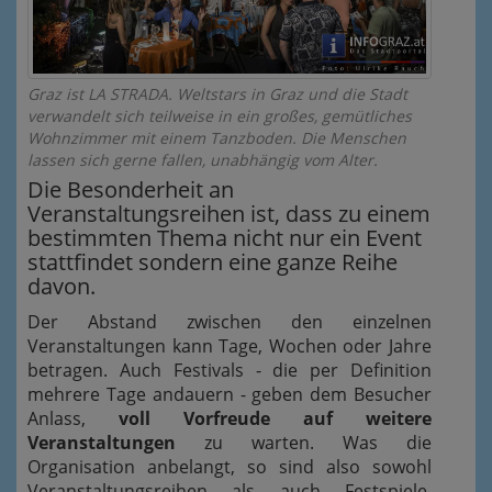
Graz ist LA STRADA. Weltstars in Graz und die Stadt
verwandelt sich teilweise in ein großes, gemütliches
Wohnzimmer mit einem Tanzboden. Die Menschen
lassen sich gerne fallen, unabhängig vom Alter.
Die Besonderheit an
Veranstaltungsreihen ist, dass zu einem
bestimmten Thema nicht nur ein Event
stattfindet sondern eine ganze Reihe
davon.
Der Abstand zwischen den einzelnen
Veranstaltungen kann Tage, Wochen oder Jahre
betragen. Auch Festivals - die per Definition
mehrere Tage andauern - geben dem Besucher
Anlass,
voll Vorfreude auf weitere
Veranstaltungen
zu warten. Was die
Organisation anbelangt, so sind also sowohl
Veranstaltungsreihen als auch Festspiele,