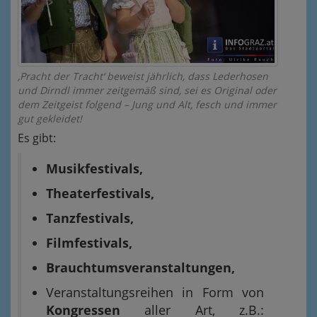
‚Pracht der Tracht‘ beweist jährlich, dass Lederhosen
und Dirndl immer zeitgemäß sind, sei es Original oder
dem Zeitgeist folgend – Jung und Alt, fesch und immer
gut gekleidet!
Es gibt:
Musikfestivals,
Theaterfestivals,
Tanzfestivals,
Filmfestivals,
Brauchtumsveranstaltungen,
Veranstaltungsreihen in Form von
Kongressen
aller Art, z.B.: