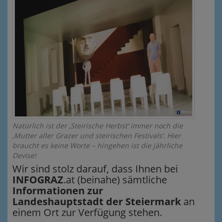
Natürlich ist der ‚Steirische Herbst‘ immer noch die
‚Mutter aller Grazer und steirischen Festivals‘. Hier
braucht es keine Worte – hingehen ist die jährliche
Devise!
Wir sind stolz darauf, dass Ihnen bei
INFOGRAZ
.at (beinahe) sämtliche
Informationen zur
Landeshauptstadt der Steiermark
an
einem Ort zur Verfügung stehen.