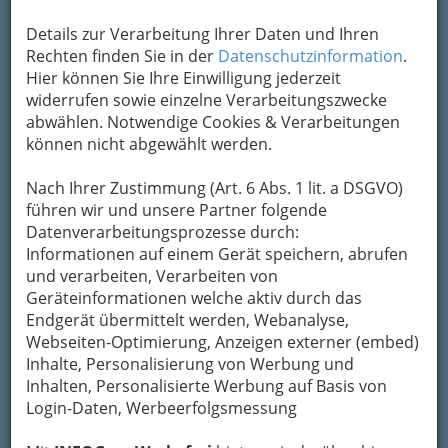
in Graz vereint frische Themen
mit bewährten Eventstrukturen.
Details zur Verarbeitung Ihrer Daten und Ihren
Rechten finden Sie in der
Datenschutzinformation
.
Hier können Sie Ihre Einwilligung jederzeit
widerrufen sowie einzelne Verarbeitungszwecke
abwählen. Notwendige Cookies & Verarbeitungen
können nicht abgewählt werden.
Nach Ihrer Zustimmung (Art. 6 Abs. 1 lit. a DSGVO)
führen wir und unsere Partner folgende
Datenverarbeitungsprozesse durch:
Informationen auf einem Gerät speichern, abrufen
und verarbeiten, Verarbeiten von
Geräteinformationen welche aktiv durch das
The Livin´Streets Festival verbindet bildende Kunst in
Endgerät übermittelt werden, Webanalyse,
Form von Graffitis mit Musik – fixer Punkt im
Webseiten-Optimierung, Anzeigen externer (embed)
Festivaljahr 2015 und hoffentlich auch 2016…. Ein
Inhalte, Personalisierung von Werbung und
Klick auf das Bild
lohnt sich!
Inhalten, Personalisierte Werbung auf Basis von
Login-Daten, Werbeerfolgsmessung
Entdecken Sie die Welt der
Festivals in Graz,
Graz-Umgebung und der gesamten