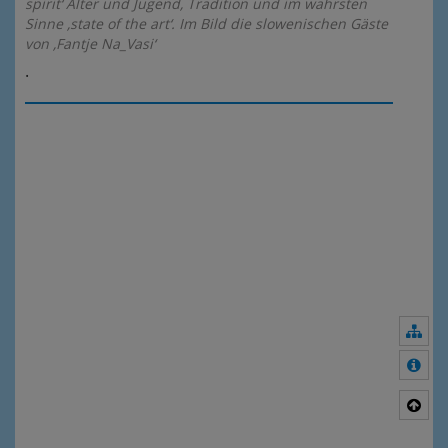
spirit‘ Alter und Jugend, Tradition und im wahrsten
Sinne ‚state of the art‘. Im Bild die slowenischen Gäste
von ‚Fantje Na_Vasi‘
.
Nav
Meh
Nac