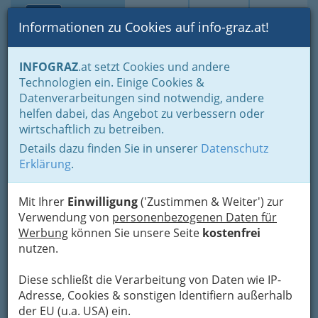
Toggle navi
Suche
Login
Menü
Informationen zu Cookies auf info-graz.at!
Home
Mein IG
INFOGRAZ
.at setzt Cookies und andere
Technologien ein. Einige Cookies &
Datenverarbeitungen sind notwendig, andere
Mein Graz bzw. mein
helfen dabei, das Angebot zu verbessern oder
INFOGRAZ: nicht nur der
wirtschaftlich zu betreiben.
Bereich für Fans. Login,
Details dazu finden Sie in unserer
Datenschutz
Registrierung,
Erklärung
.
Ankündigungen von Events,
Mit Ihrer
Einwilligung
('Zustimmen & Weiter') zur
Teilnahme an
Verwendung von
personenbezogenen Daten für
Gewinnspielen u.v.m.
Werbung
können Sie unsere Seite
kostenfrei
nutzen.
Anmelden auf info-graz.at - auch
Diese schließt die Verarbeitung von Daten wie IP-
über Facebook.
Adresse, Cookies & sonstigen Identifiern außerhalb
der EU (u.a. USA) ein.