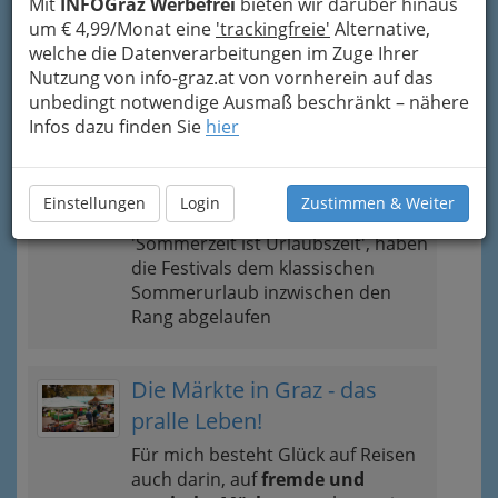
Mit
INFOGraz Werbefrei
bieten wir darüber hinaus
um € 4,99/Monat eine
'trackingfreie'
Alternative,
welche die Datenverarbeitungen im Zuge Ihrer
Nutzung von info-graz.at von vornherein auf das
unbedingt notwendige Ausmaß beschränkt – nähere
Aktuelles zum Thema
Infos dazu finden Sie
hier
Auf in den Festivalsommer!
Einstellungen
Login
Zustimmen & Weiter
Hieß es vor einigen Jahren noch
'Sommerzeit ist Urlaubszeit', haben
die Festivals dem klassischen
Sommerurlaub inzwischen den
Rang abgelaufen
Die Märkte in Graz - das
pralle Leben!
Für mich besteht Glück auf Reisen
auch darin, auf
fremde und