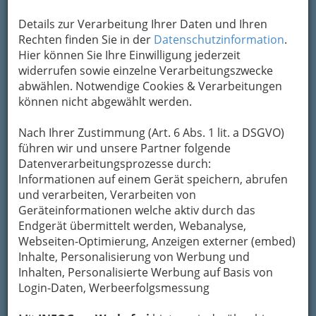
Login oder Registrierung
finden Sie
ganz oben
in der rechten Ecke
!
Details zur Verarbeitung Ihrer Daten und Ihren
Rechten finden Sie in der
Datenschutzinformation
.
Für bestimmte
Leistungen von info-graz.at
Hier können Sie Ihre Einwilligung jederzeit
müssen Sie angemeldet sein. Falls Sie unseren
widerrufen sowie einzelne Verarbeitungszwecke
Eventkalender gratis
einsetzen wollen, um Ihre
abwählen. Notwendige Cookies & Verarbeitungen
Veranstaltungen den monatlich ca. 150.000
können nicht abgewählt werden.
Usern zu präsentieren – nach dem Einloggen
sind die entsprechenden Funktionen hier
Nach Ihrer Zustimmung (Art. 6 Abs. 1 lit. a DSGVO)
verfügbar.
führen wir und unsere Partner folgende
Natürlich ist es gratis
, Ihre Veranstaltung auf
Datenverarbeitungsprozesse durch:
info-graz.at zu veröffentlichen bzw. ankündigen.
Informationen auf einem Gerät speichern, abrufen
und verarbeiten, Verarbeiten von
Beachten Sie, dass eine
Registrierung
Geräteinformationen welche aktiv durch das
erst dann gültig
ist, wenn Sie das Mail
Endgerät übermittelt werden, Webanalyse,
beantwortet haben, das unser System
Webseiten-Optimierung, Anzeigen externer (embed)
Ihnen zur Bestätigung schickt.
Inhalte, Personalisierung von Werbung und
Inhalten, Personalisierte Werbung auf Basis von
Login-Daten, Werbeerfolgsmessung