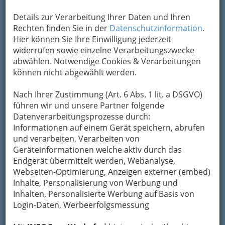
Details zur Verarbeitung Ihrer Daten und Ihren
Rechten finden Sie in der
Datenschutzinformation
.
Hier können Sie Ihre Einwilligung jederzeit
widerrufen sowie einzelne Verarbeitungszwecke
Die
abwählen. Notwendige Cookies & Verarbeitungen
können nicht abgewählt werden.
Nach Ihrer Zustimmung (Art. 6 Abs. 1 lit. a DSGVO)
führen wir und unsere Partner folgende
Regierung tut, was sie seit 2008 tut: absolut
Datenverarbeitungsprozesse durch:
nichts
. Am unglaublichsten sind die Grünen: Sie
Informationen auf einem Gerät speichern, abrufen
fordern am gleichen Tag, da das bekannt wird,
und verarbeiten, Verarbeiten von
eine neue Erbschaftssteuer! Diese soll ab einer
Geräteinformationen welche aktiv durch das
bestimmten Erbschafts-Höhe nicht weniger als
Endgerät übermittelt werden, Webanalyse,
10 bis 25 Prozent ausmachen. Auch für Kinder.
Webseiten-Optimierung, Anzeigen externer (embed)
Da diese
Steuer
natürlich
vor allem
Inhalte, Personalisierung von Werbung und
unternehmerisches Eigentum betreffen
Inhalten, Personalisierte Werbung auf Basis von
würde, stottern die Grünen herum, dass
Login-Daten, Werbeerfolgsmessung
Unternehmern halt eine „Stundung“ gewährt