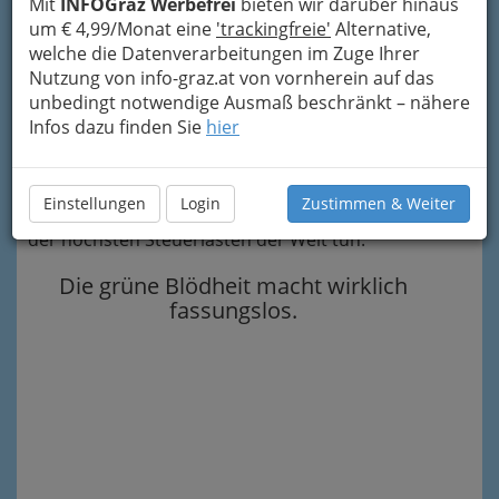
werden könnte.
Mit
INFOGraz Werbefrei
bieten wir darüber hinaus
um € 4,99/Monat eine
'trackingfreie'
Alternative,
Als ob man Gestundetes nicht
welche die Datenverarbeitungen im Zuge Ihrer
genauso zahlen müsste.
Nutzung von info-graz.at von vornherein auf das
unbedingt notwendige Ausmaß beschränkt – nähere
Die Pläne der Grünen – sie ziehen ja derzeit in
Infos dazu finden Sie
hier
eine Regierung nach der anderen ein – werden
natürlich Unternehmer veranlassen, die
Anstellung neuer Mitarbeiter noch mehr zu
Einstellungen
Login
Zustimmen & Weiter
„stunden“, als sie es jetzt schon angesichts einer
der höchsten Steuerlasten der Welt tun.
Die grüne Blödheit macht wirklich
fassungslos.