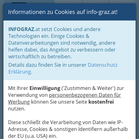
Toggle navi
Suche
Login
Menü
Informationen zu Cookies auf info-graz.at!
Home
Blogs
Politik - von Stadtpolitik bis zur Weltpolitik
INFOGRAZ
.at setzt Cookies und andere
Österreichische Politik und Verwaltung
Technologien ein. Einige Cookies &
Datenverarbeitungen sind notwendig, andere
Andreas Unterberger FN
helfen dabei, das Angebot zu verbessern oder
wirtschaftlich zu betreiben.
546: Die Arbeitslosen und
Details dazu finden Sie in unserer
Datenschutz
die Grünen
Erklärung
.
Die Arbeitslosigkeit hat den höchsten Stand seit
Mit Ihrer
Einwilligung
('Zustimmen & Weiter') zur
60 Jahren erreicht.
Nationale Aufregung? Keine
Verwendung von
personenbezogenen Daten für
Spur.
Die National-Bank erklärt ja im Gegenteil
Werbung
können Sie unsere Seite
kostenfrei
die Krise für beendet.
nutzen.
Die Regierung tut, was sie seit
Diese schließt die Verarbeitung von Daten wie IP-
2008 tut: absolut nichts.
Adresse, Cookies & sonstigen Identifiern außerhalb
der EU (u.a. USA) ein.