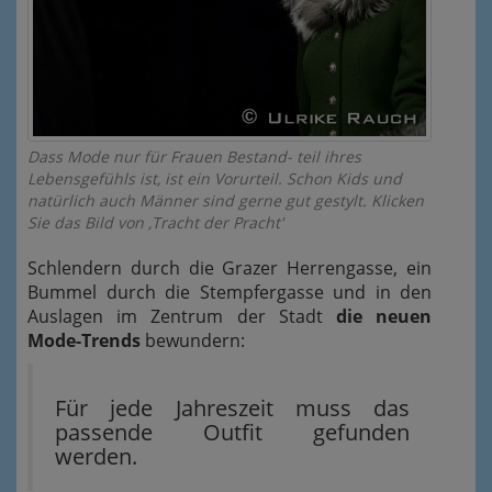
Dass Mode nur für Frauen Bestand- teil ihres
Lebensgefühls ist, ist ein Vorurteil. Schon Kids und
natürlich auch Männer sind gerne gut gestylt. Klicken
Sie das Bild von ‚Tracht der Pracht'
Schlendern durch die Grazer Herrengasse, ein
Bummel durch die Stempfergasse und in den
Auslagen im Zentrum der Stadt
die neuen
Mode-Trends
bewundern:
Für jede Jahreszeit muss das
passende Outfit gefunden
werden.