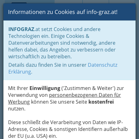
Toggle navi
Suche
Login
Menü
Informationen zu Cookies auf info-graz.at!
Home
Lifestyle
INFOGRAZ
.at setzt Cookies und andere
Technologien ein. Einige Cookies &
Nav
Datenverarbeitungen sind notwendig, andere
Gesundheit, Internet, Mode,
Meh
helfen dabei, das Angebot zu verbessern oder
Sport, Lesen, Essen: Das
wirtschaftlich zu betreiben.
alles ist Lifestyle - auch in
Details dazu finden Sie in unserer
Datenschutz
Graz und Umgebung
Erklärung
.
Suche nach Gutscheinen & Rabattcodes – Marke
Mit Ihrer
Einwilligung
('Zustimmen & Weiter') zur
oder Produkt eingeben
Verwendung von
personenbezogenen Daten für
Werbung
können Sie unsere Seite
kostenfrei
Was ist Lifestyle? Die Antwort auf
nutzen.
diese Frage ist breit gefächert
und jeder definiert den
Diese schließt die Verarbeitung von Daten wie IP-
Lebensstil für sich selbst.
Adresse, Cookies & sonstigen Identifiern außerhalb
der EU (u.a. USA) ein.