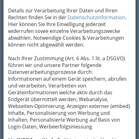
Details zur Verarbeitung Ihrer Daten und Ihren
Rechten finden Sie in der
Datenschutzinformation
.
Hier können Sie Ihre Einwilligung jederzeit
widerrufen sowie einzelne Verarbeitungszwecke
abwählen. Notwendige Cookies & Verarbeitungen
können nicht abgewählt werden.
Nach Ihrer Zustimmung (Art. 6 Abs. 1 lit. a DSGVO)
führen wir und unsere Partner folgende
Datenverarbeitungsprozesse durch:
Design ist gerade in Graz, der ‚City of Design‘ ein ganz
Informationen auf einem Gerät speichern, abrufen
wesentliches Merkmal von Lifestyle.
und verarbeiten, Verarbeiten von
Lifestyle, oder auf Deutsch Lebensstil.
Geräteinformationen welche aktiv durch das
Was ist das genau?
Endgerät übermittelt werden, Webanalyse,
Webseiten-Optimierung, Anzeigen externer (embed)
Darauf könnte man sagen: „Gute Frage –
Inhalte, Personalisierung von Werbung und
☺
nächste Frage“.
Es gibt allerdings schon
Inhalten, Personalisierte Werbung auf Basis von
Definitionen bzw. Versuche, den Begriff zu
Login-Daten, Werbeerfolgsmessung
definieren.