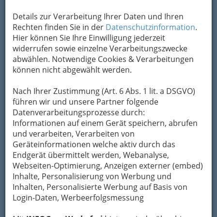
Details zur Verarbeitung Ihrer Daten und Ihren
Rechten finden Sie in der
Datenschutzinformation
.
Hier können Sie Ihre Einwilligung jederzeit
widerrufen sowie einzelne Verarbeitungszwecke
abwählen. Notwendige Cookies & Verarbeitungen
können nicht abgewählt werden.
Viele Gewohnheiten sind geblieben, doch der
Nach Ihrer Zustimmung (Art. 6 Abs. 1 lit. a DSGVO)
Alltag fühlt sich heute beweglicher an. Freizeit
führen wir und unsere Partner folgende
beginnt nicht mehr nur vor der Haustür,
Datenverarbeitungsprozesse durch:
sondern oft schon am Bildschirm. Dort werden
Informationen auf einem Gerät speichern, abrufen
Veranstaltungen entdeckt, Serien ausgewählt,
und verarbeiten, Verarbeiten von
Erlebnisse geplant und neue Formen der
Geräteinformationen welche aktiv durch das
Unterhaltung ausprobiert. So entsteht ein
Endgerät übermittelt werden, Webanalyse,
moderner Mix aus vertrauten Ritualen und
Webseiten-Optimierung, Anzeigen externer (embed)
digitalen Möglichkeiten.
Inhalte, Personalisierung von Werbung und
Was sich wirklich in den
Inhalten, Personalisierte Werbung auf Basis von
letzten Jahren geändert hat
Login-Daten, Werbeerfolgsmessung
Bei diesem Thema geht es längst nicht mehr nur