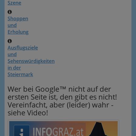
Szene
Shoppen
und
Erholung
Ausflugsziele
und
Sehenswürdigkeiten
in der
Steiermark
Wer bei Google™ nicht auf der
ersten Seite ist, den gibt es nicht!
Vereinfacht, aber (leider) wahr -
siehe Video!