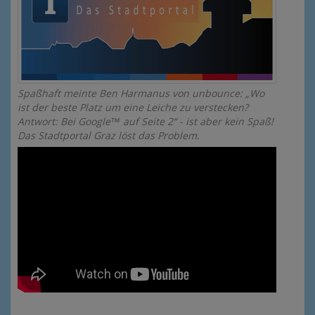
Spaßhaft meinte Ben Harmanus von unbounce: „Wo
ist der beste Platz um eine Leiche zu verstecken?
Antwort: Bei Google™ auf Seite 2“ - ist aber kein Spaß!
Das Stadtportal Graz löst das Problem.