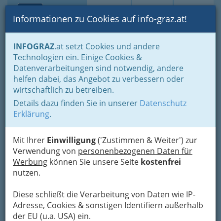
Toggle navi
Suche
Login
Menü
Informationen zu Cookies auf info-graz.at!
INFOGRAZ
.at setzt Cookies und andere
Stadtportal Graz,
Technologien ein. Einige Cookies &
Steiermark: Tipps, News &
Datenverarbeitungen sind notwendig, andere
helfen dabei, das Angebot zu verbessern oder
Informationen für
wirtschaftlich zu betreiben.
Tourismus, Grazer und
Details dazu finden Sie in unserer
Datenschutz
Grazerinnen
Erklärung
.
Mit Ihrer
Einwilligung
('Zustimmen & Weiter') zur
Tipps für die Landeshauptstadt
Verwendung von
personenbezogenen Daten für
der Steiermark, die Stadt Graz.
Werbung
können Sie unsere Seite
kostenfrei
Beim Stadtportal finden Sie
nutzen.
Informationen und News für
Einheimische und den
Diese schließt die Verarbeitung von Daten wie IP-
Adresse, Cookies & sonstigen Identifiern außerhalb
Tourismus.
der EU (u.a. USA) ein.