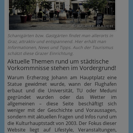
Schanigärten bzw. Gastgärten findet man allerorts in
Graz, attraktiv und entspannend. Hier erhält man
Informationen, News und Tipps. Auch der Tourismus
schätzt diese Grazer Einrichtung.
Aktuelle Themen rund um städtische
Vorkommnisse stehen im Vordergrund!
Warum Erzherzog Johann am Hauptplatz eine
Statue gewidmet wurde, wann der Flughafen
erbaut und die Universität, TU oder Meduni
gegründet wurden oder das Wetter im
allgemeinen – diese Seite beschäftigt sich
weniger mit der Geschichte und Voraussagen,
sondern mit aktuellen Fragen und Infos rund um
die Kulturhauptstadt von 2003. Der Fokus dieser
Website liegt auf Lifestyle, Veranstaltungen,