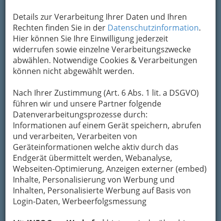
Details zur Verarbeitung Ihrer Daten und Ihren
Rechten finden Sie in der
Datenschutzinformation
.
Hier können Sie Ihre Einwilligung jederzeit
widerrufen sowie einzelne Verarbeitungszwecke
abwählen. Notwendige Cookies & Verarbeitungen
können nicht abgewählt werden.
Nach Ihrer Zustimmung (Art. 6 Abs. 1 lit. a DSGVO)
führen wir und unsere Partner folgende
Datenverarbeitungsprozesse durch:
Informationen auf einem Gerät speichern, abrufen
Die Steiermark und ihre Hauptstadt: mitten in der
und verarbeiten, Verarbeiten von
Stadt der große Stadtpark, der Schloßberg und ein
Geräteinformationen welche aktiv durch das
hoher Anteil an Grünflächen. Klick macht’s größer!
Endgerät übermittelt werden, Webanalyse,
Hier sind Sie richtig! Was Sie schon immer über
Webseiten-Optimierung, Anzeigen externer (embed)
das Leben und Treiben in der Landeshauptstadt
Inhalte, Personalisierung von Werbung und
wissen wollten, im
Stadtportal Graz
finden Sie
Inhalten, Personalisierte Werbung auf Basis von
dazu
Tipps, News und Informationen
! Vom
Login-Daten, Werbeerfolgsmessung
Erzherzog Johann bis Schauspielhaus und Oper