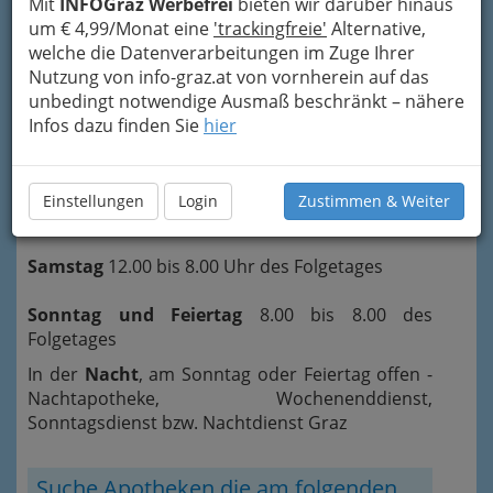
Mit
INFOGraz Werbefrei
bieten wir darüber hinaus
um € 4,99/Monat eine
'trackingfreie'
Alternative,
welche die Datenverarbeitungen im Zuge Ihrer
Nutzung von info-graz.at von vornherein auf das
unbedingt notwendige Ausmaß beschränkt – nähere
Infos dazu finden Sie
hier
Nacht: Apotheke in Graz mit Bereitschaftsdienst,
Nachtdienst oder Sonntagsdienst
Einstellungen
Login
Zustimmen & Weiter
Wochentag
18.00 - 8.00 Uhr des Folgetages
Samstag
12.00 bis 8.00 Uhr des Folgetages
Sonntag und Feiertag
8.00 bis 8.00 des
Folgetages
In der
Nacht
, am Sonntag oder Feiertag offen -
Nachtapotheke, Wochenenddienst,
Sonntagsdienst bzw. Nachtdienst Graz
Suche Apotheken die am folgenden