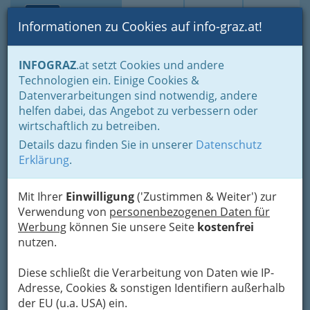
Toggle navi
Suche
Login
Menü
Informationen zu Cookies auf info-graz.at!
Home
Startseite
Apothekenbereitschaft
INFOGRAZ
.at setzt Cookies und andere
Technologien ein. Einige Cookies &
Nav
Datenverarbeitungen sind notwendig, andere
Apotheke Nachtdienst Graz:
Zur
helfen dabei, das Angebot zu verbessern oder
Sonntagsdienst,
wirtschaftlich zu betreiben.
Bereitschaftsdienst,
Details dazu finden Sie in unserer
Datenschutz
Wochenenddienst Nacht
Erklärung
.
Mit Ihrer
Einwilligung
('Zustimmen & Weiter') zur
Nacht, Wochenende, Sonntag
Verwendung von
personenbezogenen Daten für
oder Feiertag - welche Apotheke
Werbung
können Sie unsere Seite
kostenfrei
hat gerade Dienst
nutzen.
Beachten Sie bitte unbedingt
:
Wochentags gibt
Diese schließt die Verarbeitung von Daten wie IP-
es während des Tages
keinen
Adresse, Cookies & sonstigen Identifiern außerhalb
Bereitschaftsdienst mehr
, ein Großteil der
der EU (u.a. USA) ein.