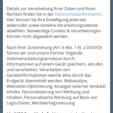
Apotheken hat über Mittag geöffnet!
Nachtdienst, Wochenenddienst
... finden Sie
Details zur Verarbeitung Ihrer Daten und Ihren
hier.
Rechten finden Sie in der
Datenschutzinformation
.
Hier können Sie Ihre Einwilligung jederzeit
widerrufen sowie einzelne Verarbeitungszwecke
abwählen. Notwendige Cookies & Verarbeitungen
können nicht abgewählt werden.
Nach Ihrer Zustimmung (Art. 6 Abs. 1 lit. a DSGVO)
führen wir und unsere Partner folgende
Datenverarbeitungsprozesse durch:
Informationen auf einem Gerät speichern, abrufen
Apotheken-Bereitschaft
und verarbeiten, Verarbeiten von
Dienstzeiten, Nachtdienst:
Geräteinformationen welche aktiv durch das
Endgerät übermittelt werden, Webanalyse,
Webseiten-Optimierung, Anzeigen externer (embed)
Inhalte, Personalisierung von Werbung und
Inhalten, Personalisierte Werbung auf Basis von
Login-Daten, Werbeerfolgsmessung