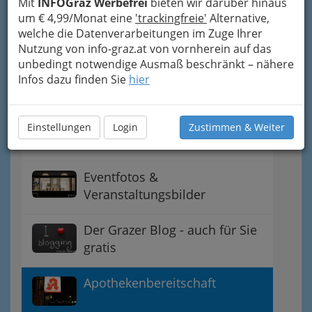
Mit
INFOGraz Werbefrei
bieten wir darüber hinaus
um € 4,99/Monat eine
'trackingfreie'
Alternative,
Gutscheine, Rabatte -
welche die Datenverarbeitungen im Zuge Ihrer
Schwerpunkt Österreich
Nutzung von info-graz.at von vornherein auf das
unbedingt notwendige Ausmaß beschränkt – nähere
anmelden - registrieren
Infos dazu finden Sie
hier
Essen, Trinken und Feiern -
Einstellungen
Login
Zustimmen & Weiter
Gastronomieführer
Eventfotos &
Veranstaltungsbilder
Der Grazer Blog - auch für Sie
gratis
Apothekenbereitschaft