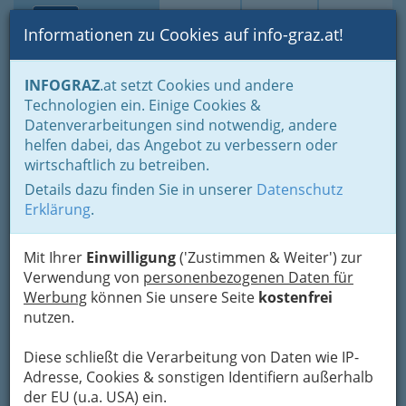
Toggle navi
Suche
Login
Menü
Informationen zu Cookies auf info-graz.at!
Home
Startseite
Apothekenbereitschaft
INFOGRAZ
.at setzt Cookies und andere
Technologien ein. Einige Cookies &
Jakomini Apotheke
Nav
Datenverarbeitungen sind notwendig, andere
helfen dabei, das Angebot zu verbessern oder
Jakominiplatz 15, 8010 Graz
wirtschaftlich zu betreiben.
+43 316 830 161
+43 316 817 440
Details dazu finden Sie in unserer
Datenschutz
Erklärung
.
Mit Ihrer
Einwilligung
('Zustimmen & Weiter') zur
Verwendung von
personenbezogenen Daten für
Karte
Werbung
können Sie unsere Seite
kostenfrei
nutzen.
Karte anzeigen
Diese schließt die Verarbeitung von Daten wie IP-
Adresse, Cookies & sonstigen Identifiern außerhalb
der EU (u.a. USA) ein.