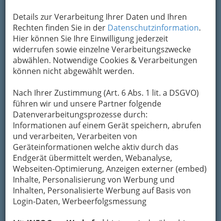
Details zur Verarbeitung Ihrer Daten und Ihren
Rechten finden Sie in der
Datenschutzinformation
.
Hier können Sie Ihre Einwilligung jederzeit
widerrufen sowie einzelne Verarbeitungszwecke
abwählen. Notwendige Cookies & Verarbeitungen
können nicht abgewählt werden.
Nach Ihrer Zustimmung (Art. 6 Abs. 1 lit. a DSGVO)
führen wir und unsere Partner folgende
Datenverarbeitungsprozesse durch:
Design ist gerade in Graz, der ‚City of Design‘ ein ganz
Informationen auf einem Gerät speichern, abrufen
wesentliches Merkmal von Lifestyle.
und verarbeiten, Verarbeiten von
Lifestyle, oder auf Deutsch Lebensstil.
Geräteinformationen welche aktiv durch das
Was ist das genau?
Endgerät übermittelt werden, Webanalyse,
Webseiten-Optimierung, Anzeigen externer (embed)
Darauf könnte man sagen: „Gute Frage –
Inhalte, Personalisierung von Werbung und
☺
nächste Frage“.
Es gibt allerdings schon
Inhalten, Personalisierte Werbung auf Basis von
Definitionen bzw. Versuche, den Begriff zu
Login-Daten, Werbeerfolgsmessung
definieren.