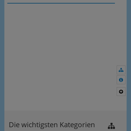
Nav
Meh
Nac
Die wichtigsten Kategorien