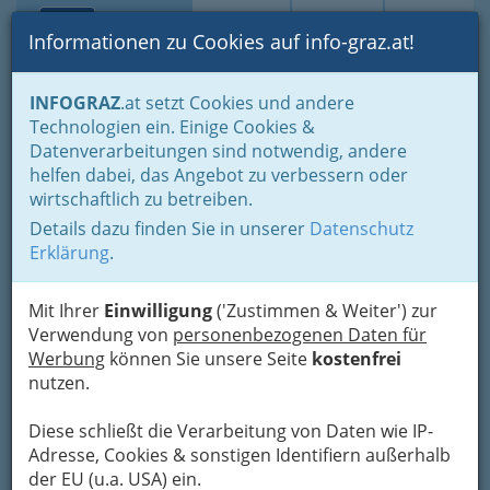
Toggle navi
Suche
Login
Menü
Informationen zu Cookies auf info-graz.at!
Home
Lifestyle
INFOGRAZ
.at setzt Cookies und andere
Technologien ein. Einige Cookies &
Datenverarbeitungen sind notwendig, andere
Gesundheit, Internet, Mode,
helfen dabei, das Angebot zu verbessern oder
Sport, Lesen, Essen: Das
wirtschaftlich zu betreiben.
alles ist Lifestyle - auch in
Details dazu finden Sie in unserer
Datenschutz
Graz und Umgebung
Erklärung
.
Suche nach Gutscheinen & Rabattcodes – Marke
Mit Ihrer
Einwilligung
('Zustimmen & Weiter') zur
oder Produkt eingeben
Verwendung von
personenbezogenen Daten für
Werbung
können Sie unsere Seite
kostenfrei
Was ist Lifestyle? Die Antwort auf
nutzen.
diese Frage ist breit gefächert
und jeder definiert den
Diese schließt die Verarbeitung von Daten wie IP-
Lebensstil für sich selbst.
Adresse, Cookies & sonstigen Identifiern außerhalb
der EU (u.a. USA) ein.