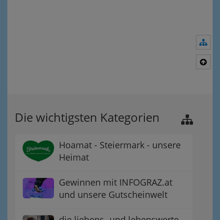
Nav
Nac
Die wichtigsten Kategorien
Hoamat - Steiermark - unsere
Heimat
Gewinnen mit INFOGRAZ.at
und unsere Gutscheinwelt
die liebens- und lebenswerte