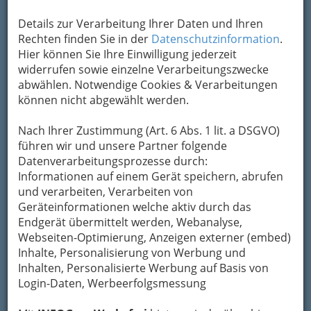
Details zur Verarbeitung Ihrer Daten und Ihren
Rechten finden Sie in der
Datenschutzinformation
.
Hier können Sie Ihre Einwilligung jederzeit
widerrufen sowie einzelne Verarbeitungszwecke
abwählen. Notwendige Cookies & Verarbeitungen
können nicht abgewählt werden.
…zehn Minuten auf einer Bank, ein Espresso im
Nach Ihrer Zustimmung (Art. 6 Abs. 1 lit. a DSGVO)
Schatten einer Hausfassade, ein Blick über die
führen wir und unsere Partner folgende
Dächer. Die Stadt reagiert darauf mit neuen
Datenverarbeitungsprozesse durch:
Konzepten für Mikro-Erholung, und genau hier
Informationen auf einem Gerät speichern, abrufen
beginnt eine spannende Entwicklung, die weit
und verarbeiten, Verarbeiten von
über klassische Stadtplanung hinausreicht.
Geräteinformationen welche aktiv durch das
Endgerät übermittelt werden, Webanalyse,
Vom Durchgangsraum zum
Webseiten-Optimierung, Anzeigen externer (embed)
Aufenthaltsort
Inhalte, Personalisierung von Werbung und
Inhalten, Personalisierte Werbung auf Basis von
Lange galten viele Plätze lediglich als
Login-Daten, Werbeerfolgsmessung
Verkehrsflächen: Man ging hindurch, blieb aber
nicht. Inzwischen entstehen an genau diesen