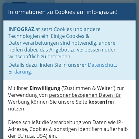
Toggle navi
Suche
Login
Menü
Informationen zu Cookies auf info-graz.at!
Home
Lifestyle
INFOGRAZ
.at setzt Cookies und andere
Technologien ein. Einige Cookies &
Datenverarbeitungen sind notwendig, andere
Urbane Oasen: Wie Graz
helfen dabei, das Angebot zu verbessern oder
seine versteckten
wirtschaftlich zu betreiben.
Rückzugsorte neu erfindet
Details dazu finden Sie in unserer
Datenschutz
Erklärung
.
Graz wächst, verdichtet sich und wird lauter.
Gleichzeitig suchen immer mehr Menschen nach
Mit Ihrer
Einwilligung
('Zustimmen & Weiter') zur
kleinen
Inseln der Ruhe im Alltag
. Nicht die
Verwendung von
personenbezogenen Daten für
großen Ausflüge stehen im Mittelpunkt, sondern
Werbung
können Sie unsere Seite
kostenfrei
die kurzen Momente zwischendurch:…
nutzen.
Diese schließt die Verarbeitung von Daten wie IP-
Adresse, Cookies & sonstigen Identifiern außerhalb
der EU (u.a. USA) ein.